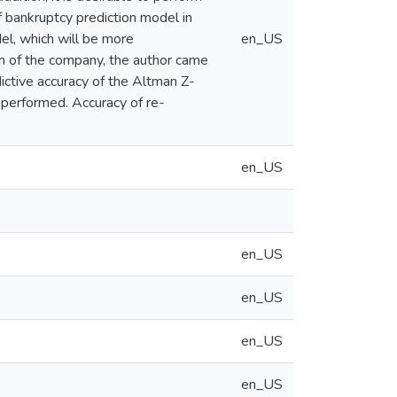
f bankruptcy prediction model in
l, which will be more
en_US
on of the company, the author came
edictive accuracy of the Altman Z-
 performed. Accuracy of re-
en_US
en_US
en_US
en_US
en_US