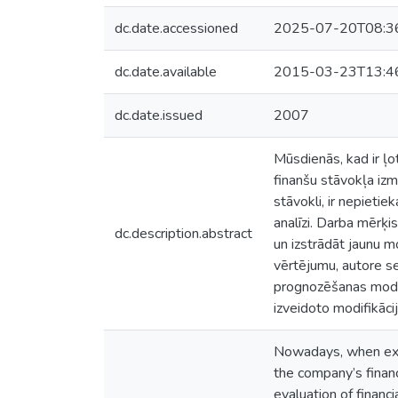
dc.date.accessioned
2025-07-20T08:3
dc.date.available
2015-03-23T13:4
dc.date.issued
2007
Mūsdienās, kad ir ļ
finanšu stāvokļa izm
stāvokli, ir nepieti
analīzi. Darba mērķi
dc.description.abstract
un izstrādāt jaunu 
vērtējumu, autore se
prognozēšanas modeļ
izveidoto modifikācij
Nowadays, when exte
the company’s financ
evaluation of financi