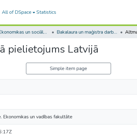
All of DSpace
Statistics
A -- Ekonomikas un sociālo zinātņu fakultāte / Faculty of Economics and Social Sciences
Bakalaura un maģistra darbi (ESZF) / Bachelor's and Master's theses
 pielietojums Latvijā
Simple item page
e. Ekonomikas un vadības fakultāte
6:17Z