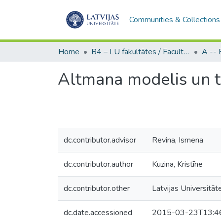
Communities & Collections
Home
B4 – LU fakultātes / Faculties of the UL
Altmana modelis un tā
dc.contributor.advisor
Revina, Ismena
dc.contributor.author
Kuzina, Kristīne
dc.contributor.other
Latvijas Universitāt
dc.date.accessioned
2015-03-23T13:4