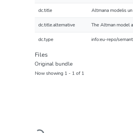
dc.title
Altmana modelis un 
dc.title.alternative
The Altman model and
dc.type
info:eu-repo/semant
Files
Original bundle
Now showing
1 - 1 of 1