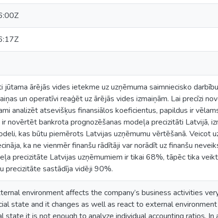
6:00Z
6:17Z
oti jūtama ārējās vides ietekme uz uzņēmuma saimniecisko darbību
aiņas un operatīvi reaģēt uz ārējās vides izmaiņām. Lai precīzi n
ekami analizēt atsevišķus finansiālos koeficientus, papildus ir vēl
s ir novērtēt bankrota prognozēšanas modeļa precizitāti Latvijā, i
modeli, kas būtu piemērots Latvijas uzņēmumu vērtēšanā. Veicot 
cināja, ka ne vienmēr finanšu rādītāji var norādīt uz finanšu neve
a precizitāte Latvijas uzņēmumiem ir tikai 68%, tāpēc tika veik
u precizitāte sastādīja vidēji 90%.
rnal environment affects the company’s business activities very 
ial state and it changes as well as react to external environmen
al state it is not enough to analyze individual accounting ratios. In 