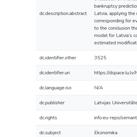
bankruptcy predictio
dc.description.abstract
Latvia, applying th
corresponding for ev
to the conclusion tha
model for Latvia’s 
estimated modifica
dc.identifier.other
3525
dc.identifier.uri
https://dspace.lu.l
dc.language.iso
N/A
dc.publisher
Latvijas Universitāt
dc.rights
info:eu-repo/seman
dc.subject
Ekonomika