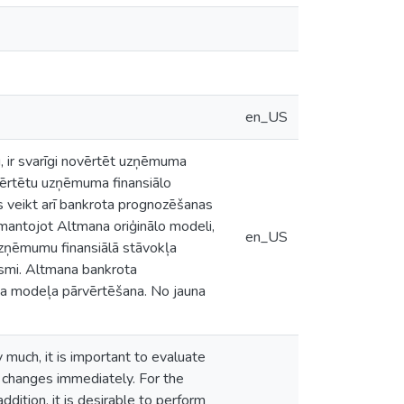
en_US
, ir svarīgi novērtēt uzņēmuma
ovērtētu uzņēmuma finansiālo
ams veikt arī bankrota prognozēšanas
zmantojot Altmana oriģinālo modeli,
en_US
uzņēmumu finansiālā stāvokļa
iksmi. Altmana bankrota
ta modeļa pārvērtēšana. No jauna
much, it is important to evaluate
t changes immediately. For the
addition, it is desirable to perform