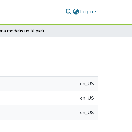
Log In
Altmana modelis un tā pielietojums Latvijā
en_US
en_US
en_US