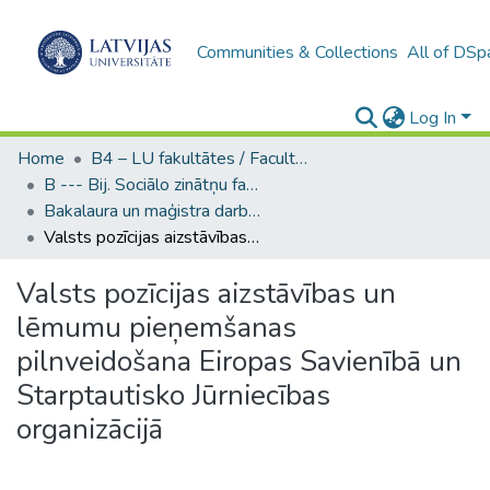
Communities & Collections
All of DSp
Log In
Home
B4 – LU fakultātes / Faculties of the UL
B --- Bij. Sociālo zinātņu fakultātes noslēguma darbi / Faculty of Social Sciences - Graduate works
Bakalaura un maģistra darbi (SZF) / Bachelor's and Master's theses
Valsts pozīcijas aizstāvības un lēmumu pieņemšanas pilnveidošana Eiropas Savienībā un Starptautisko Jūrniecības organizācijā
Valsts pozīcijas aizstāvības un
lēmumu pieņemšanas
pilnveidošana Eiropas Savienībā un
Starptautisko Jūrniecības
organizācijā