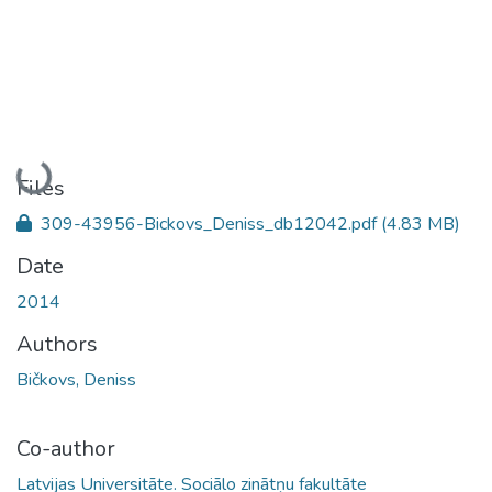
Loading...
Files
309-43956-Bickovs_Deniss_db12042.pdf
(4.83 MB)
Date
2014
Authors
Bičkovs, Deniss
Co-author
Latvijas Universitāte. Sociālo zinātņu fakultāte