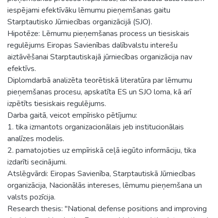
iespējami efektīvāku lēmumu pieņemšanas gaitu
Starptautisko Jūrniecības organizācijā (SJO).
Hipotēze: Lēmumu pieņemšanas process un tiesiskais
regulējums Eiropas Savienības dalībvalstu interešu
aiztāvēšanai Starptautiskajā jūrniecības organizācija nav
efektīvs.
Diplomdarbā analizēta teorētiskā literatūra par lēmumu
pieņemšanas procesu, apskatīta ES un SJO loma, kā arī
izpētīts tiesiskais regulējums.
Darba gaitā, veicot empīrisko pētījumu:
1. tika izmantots organizacionālais jeb institucionālais
analīzes modelis.
2. pamatojoties uz empīriskā ceļā iegūto informāciju, tika
izdarīti secinājumi.
Atslēgvārdi: Eiropas Savienība, Starptautiskā Jūrniecības
organizācija, Nacionālās intereses, lēmumu pieņemšana un
valsts pozīcija.
Research thesis: "National defense positions and improving