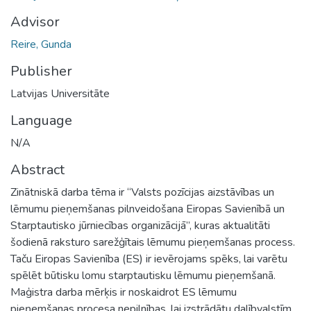
Advisor
Reire, Gunda
Publisher
Latvijas Universitāte
Language
N/A
Abstract
Zinātniskā darba tēma ir “Valsts pozīcijas aizstāvības un
lēmumu pieņemšanas pilnveidošana Eiropas Savienībā un
Starptautisko jūrniecības organizācijā”, kuras aktualitāti
šodienā raksturo sarežģītais lēmumu pieņemšanas process.
Taču Eiropas Savienība (ES) ir ievērojams spēks, lai varētu
spēlēt būtisku lomu starptautisku lēmumu pieņemšanā.
Maģistra darba mērķis ir noskaidrot ES lēmumu
pieņemšanas procesa nepilnības, lai izstrādātu dalībvalstīm