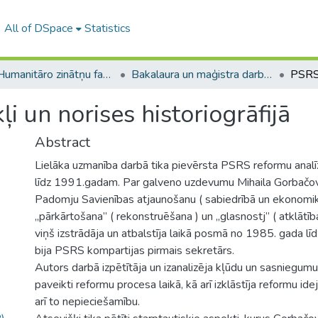
All of DSpace
Statistics
A -- Humanitāro zinātņu fakultāte / Faculty of Humanities
Bakalaura un maģistra darbi (HZF) / Bachelor's and Master's theses
i un norises historiogrāfijā
Abstract
Lielāka uzmanība darbā tika pievērsta PSRS reformu anal
līdz 1991.gadam. Par galveno uzdevumu Mihaila Gorbačov
Padomju Savienības atjaunošanu ( sabiedrībā un ekonomikā 
„pārkārtošana” ( rekonstruēšana ) un „glasnostj” ( atklātī
viņš izstrādāja un atbalstīja laikā posmā no 1985. gada l
bija PSRS kompartijas pirmais sekretārs.
Autors darbā izpētītāja un izanalizēja kļūdu un sasniegumu 
paveikti reformu procesa laikā, kā arī izklāstīja reformu id
arī to nepieciešamību.