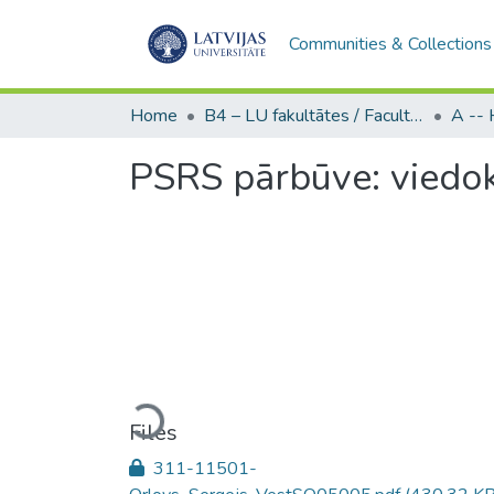
Communities & Collections
Home
B4 – LU fakultātes / Faculties of the UL
PSRS pārbūve: viedokļ
Loading...
Files
311-11501-