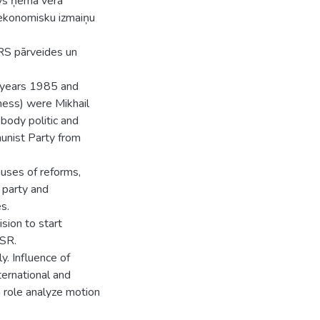
ovs ņēma vērā
 ekonomisku izmaiņu
RS pārveides un
n years 1985 and
ness) were Mikhail
body politic and
unist Party from
uses of reforms,
 party and
s.
sion to start
SSR.
y. Influence of
ernational and
a role analyze motion