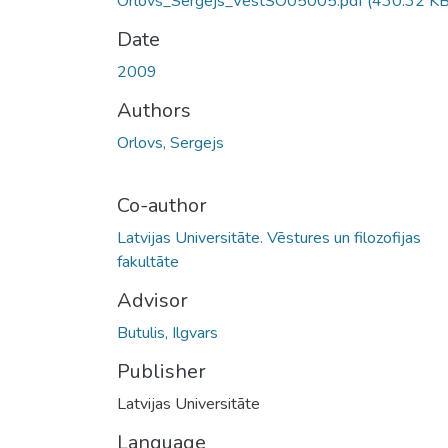
Orlovs_Sergejs_VestSO05005.pdf
(430.32 KB
Date
2009
Authors
Orlovs, Sergejs
Co-author
Latvijas Universitāte. Vēstures un filozofijas
fakultāte
Advisor
Butulis, Ilgvars
Publisher
Latvijas Universitāte
Language