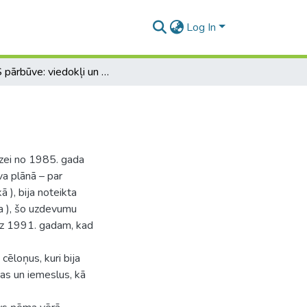
Log In
PSRS pārbūve: viedokļi un norises historiogrāfijā
īzei no 1985. gada
a plānā – par
), bija noteikta
ba ), šo uzdevumu
īdz 1991. gadam, kad
cēloņus, kuri bija
ejas un iemeslus, kā