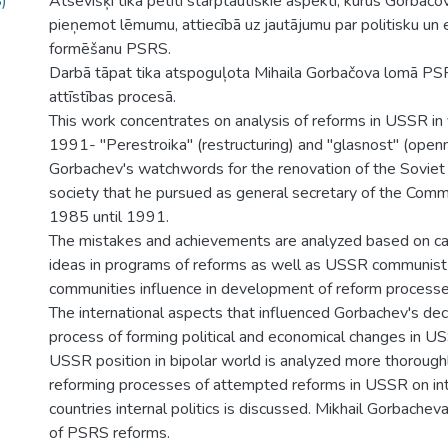
)
Atsevišķi tika pētīti starptautiskie aspekti, kurus Gorbač
pieņemot lēmumu, attiecībā uz jautājumu par politisku un
formēšanu PSRS.
Darbā tāpat tika atspoguļota Mihaila Gorbačova lomā PS
attīstības procesā.
This work concentrates on analysis of reforms in USSR i
1991- "Perestroika" (restructuring) and "glasnost" (open
Gorbachev's watchwords for the renovation of the Soviet 
society that he pursued as general secretary of the Comm
1985 until 1991.
The mistakes and achievements are analyzed based on ca
ideas in programs of reforms as well as USSR communist
communities influence in development of reform processe
The international aspects that influenced Gorbachev's deci
process of forming political and economical changes in U
USSR position in bipolar world is analyzed more thoroughl
reforming processes of attempted reforms in USSR on int
countries internal politics is discussed. Mikhail Gorbachev
of PSRS reforms.