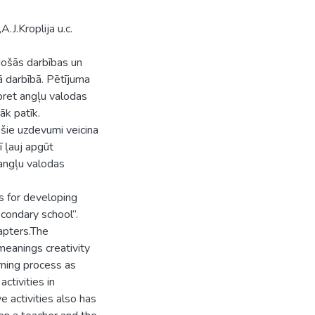
J.Kroplija u.c.
adošās darbības un
ā darbībā. Pētījuma
 pret angļu valodas
āk patīk.
ošie uzdevumi veicina
ī ļauj apgūt
 angļu valodas
s for developing
secondary school”.
apters.The
 meanings creativity
earning process as
ctivities in
e activities also has