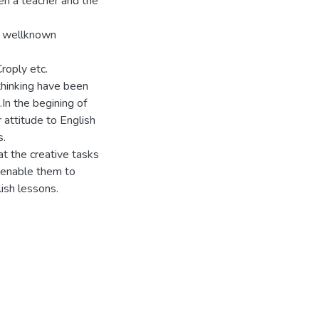
en a teacher and the
of wellknown
roply etc.
 thinking have been
In the begining of
 attitude to English
s.
at the creative tasks
d enable them to
lish lessons.