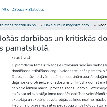
All of DSpace
Statistics
A -- Izglītības zinātņu un psiholoģijas fakultāte / Faculty of Education Sciences and Psychology
Bakalaura un maģistra darbi (PPMF) / Bachelor's and Master's theses
ošās darbības un kritiskās do
s pamatskolā.
Abstract
Diplomdarba tēma ir ”Ŗadošie uzdevumi radošas darbošan
domāšanas attīstīšanai angļu valodas stundās pamatskolā
Darbs sastāv no divām daļām un septiņām apakšnodaļām.
daļā noskaidroti jēdzienu radošums un kritiskā domāšana b
nepieciešamība mācību procesā, radošu darbību ietekmējoši
aplūkota arī skolotāja loma radošās darbības veicināšanā s
skolotāja un skolēna savstarpējās saiknes nozīme mācību
Pētījumā procesā iepazītas pedagogu un psihologu atziņa