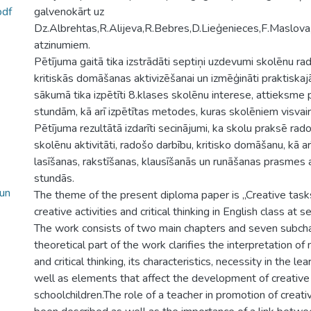
df
galvenokārt uz
Dz.Albrehtas,R.Alijeva,R.Bebres,D.Lieģenieces,F.Maslova,A.
atzinumiem.
Pētījuma gaitā tika izstrādāti septiņi uzdevumi skolēnu r
kritiskās domāšanas aktivizēšanai un izmēģināti praktiskaj
sākumā tika izpētīti 8.klases skolēnu interese, attieksme
stundām, kā arī izpētītas metodes, kuras skolēniem visvair
Pētījuma rezultātā izdarīti secinājumi, ka skolu praksē rad
skolēnu aktivitāti, radošo darbību, kritisko domāšanu, kā ar
lasīšanas, rakstīšanas, klausīšanās un runāšanas prasmes
stundās.
 un
The theme of the present diploma paper is „Creative task
creative activities and critical thinking in English class at 
The work consists of two main chapters and seven subch
theoretical part of the work clarifies the interpretation of
and critical thinking, its characteristics, necessity in the l
well as elements that affect the development of creative a
schoolchildren.The role of a teacher in promotion of creativ