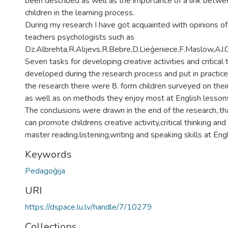
been described as well as the importance of a link betwe
children in the learning process.
During my research I have got acquainted with opinions 
teachers psychologists such as
Dz.Albrehta,R.Alijevs,R.Bebre,D.Lieģeniece,F.Maslow,AJ.C
Seven tasks for developing creative activities and critical
developed during the research process and put in practice.
the research there were 8. form children surveyed on their
as well as on methods they enjoy most at English lesson
The conclusions were drawn in the end of the research,.th
can promote childrens creative activity,critical thinking an
master reading.listening,writing and speaking skills at Eng
Keywords
Pedagoģija
URI
https://dspace.lu.lv/handle/7/10279
Collections