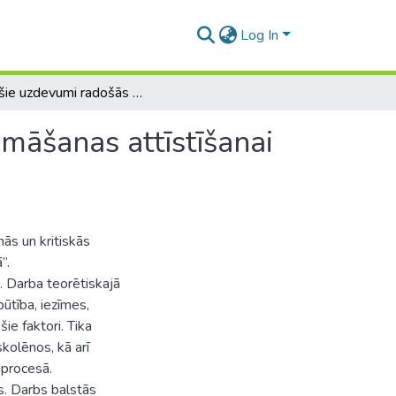
Log In
Radošie uzdevumi radošās darbības un kritiskās domāšanas attīstīšanai angļu valodas stundās pamatskolā.
māšanas attīstīšanai
ās un kritiskās
”.
 Darba teorētiskajā
ūtība, iezīmes,
e faktori. Tika
kolēnos, kā arī
 procesā.
s. Darbs balstās