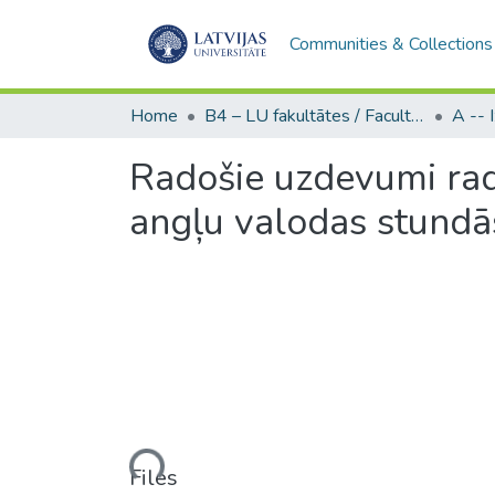
Communities & Collections
Home
B4 – LU fakultātes / Faculties of the UL
Radošie uzdevumi rad
angļu valodas stundā
Loading...
Files