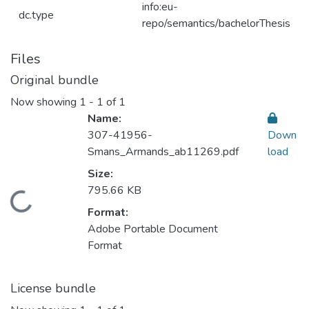
info:eu-
dc.type
repo/semantics/bachelorThesis
Files
Original bundle
Now showing
1 - 1 of 1
Name:
307-41956-
Down
Smans_Armands_ab11269.pdf
load
Size:
795.66 KB
Loading...
Format:
Adobe Portable Document
Format
License bundle