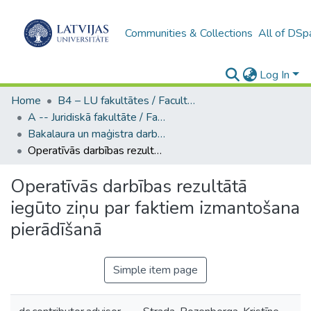
Communities & Collections
All of DSp
Log In
Home
B4 – LU fakultātes / Faculties of the UL
A -- Juridiskā fakultāte / Faculty of Law
Bakalaura un maģistra darbi (JF) / Bachelor's and Master's theses
Operatīvās darbības rezultātā iegūto ziņu par faktiem izmantošana pierādīšanā
Operatīvās darbības rezultātā
iegūto ziņu par faktiem izmantošana
pierādīšanā
Simple item page