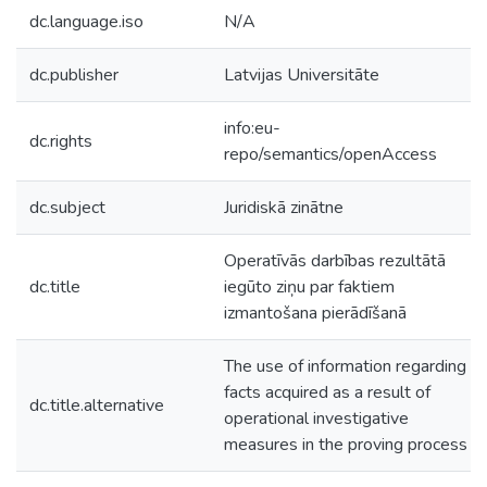
dc.language.iso
N/A
dc.publisher
Latvijas Universitāte
info:eu-
dc.rights
repo/semantics/openAccess
dc.subject
Juridiskā zinātne
Operatīvās darbības rezultātā
dc.title
iegūto ziņu par faktiem
izmantošana pierādīšanā
The use of information regarding
facts acquired as a result of
dc.title.alternative
operational investigative
measures in the proving process