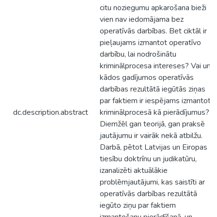
citu noziegumu apkarošana bieži
vien nav iedomājama bez
operatīvās darbības. Bet ciktāl ir
pieļaujams izmantot operatīvo
darbību, lai nodrošinātu
kriminālprocesa intereses? Vai un
kādos gadījumos operatīvās
darbības rezultātā iegūtās ziņas
par faktiem ir iespējams izmantot
dc.description.abstract
kriminālprocesā kā pierādījumus?
Diemžēl gan teorijā, gan praksē
jautājumu ir vairāk nekā atbilžu.
Darbā, pētot Latvijas un Eiropas
tiesību doktrīnu un judikatūru,
izanalizēti aktuālākie
problēmjautājumi, kas saistīti ar
operatīvās darbības rezultātā
iegūto ziņu par faktiem