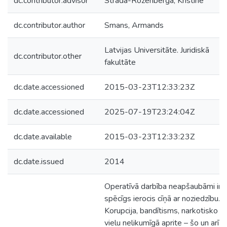
dc.contributor.advisor
Strada-Rozenberga, Kristīne
dc.contributor.author
Smans, Armands
Latvijas Universitāte. Juridiskā
dc.contributor.other
fakultāte
dc.date.accessioned
2015-03-23T12:33:23Z
dc.date.accessioned
2025-07-19T23:24:04Z
dc.date.available
2015-03-23T12:33:23Z
dc.date.issued
2014
Operatīvā darbība neapšaubāmi ir
spēcīgs ierocis cīņā ar noziedzību.
Korupcija, bandītisms, narkotisko
vielu nelikumīgā aprite – šo un arī