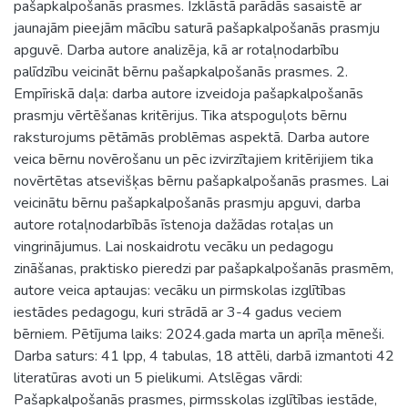
pašapkalpošanās prasmes. Izklāstā parādās sasaistē ar
jaunajām pieejām mācību saturā pašapkalpošanās prasmju
apguvē. Darba autore analizēja, kā ar rotaļnodarbību
palīdzību veicināt bērnu pašapkalpošanās prasmes. 2.
Empīriskā daļa: darba autore izveidoja pašapkalpošanās
prasmju vērtēšanas kritērijus. Tika atspoguļots bērnu
raksturojums pētāmās problēmas aspektā. Darba autore
veica bērnu novērošanu un pēc izvirzītajiem kritērijiem tika
novērtētas atsevišķas bērnu pašapkalpošanās prasmes. Lai
veicinātu bērnu pašapkalpošanās prasmju apguvi, darba
autore rotaļnodarbībās īstenoja dažādas rotaļas un
vingrinājumus. Lai noskaidrotu vecāku un pedagogu
zināšanas, praktisko pieredzi par pašapkalpošanās prasmēm,
autore veica aptaujas: vecāku un pirmskolas izglītības
iestādes pedagogu, kuri strādā ar 3-4 gadus veciem
bērniem. Pētījuma laiks: 2024.gada marta un aprīļa mēneši.
Darba saturs: 41 lpp, 4 tabulas, 18 attēli, darbā izmantoti 42
literatūras avoti un 5 pielikumi. Atslēgas vārdi:
Pašapkalpošanās prasmes, pirmsskolas izglītības iestāde,