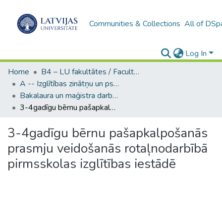
Communities & Collections
All of DSp
Log In
Home
B4 – LU fakultātes / Faculties of the UL
A -- Izglītības zinātņu un psiholoģijas fakultāte / Faculty of Education Sciences and Psychology
Bakalaura un maģistra darbi (PPMF) / Bachelor's and Master's theses
3-4gadīgu bērnu pašapkalpošanās prasmju veidošanās rotaļnodarbībā pirmsskolas izglītības iestādē
3-4gadīgu bērnu pašapkalpošanās
prasmju veidošanās rotaļnodarbībā
pirmsskolas izglītības iestādē