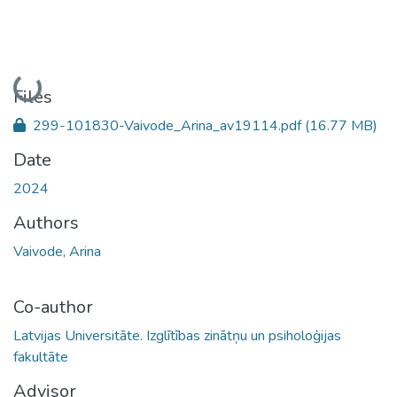
Loading...
Files
299-101830-Vaivode_Arina_av19114.pdf
(16.77 MB)
Date
2024
Authors
Vaivode, Arina
Co-author
Latvijas Universitāte. Izglītības zinātņu un psiholoģijas
fakultāte
Advisor