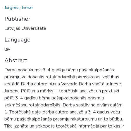
Jurgena, Inese
Publisher
Latvijas Universitāte
Language
lav
Abstract
Darba nosaukums: 3-4 gadīgu bērnu pašapkalpošanās
prasmju veidošanās rotaļnodarbībā pirmsskolas izglītības
iestādē Darba autore: Arina Vaivode Darba vadītāja: Inese
Jurgena Pētījuma mērķis: – teorētiski analizēt un praktiski
pētīt 3-4 gadīgu bērnu pašapkalpošanās prasmju
sekmēšanu rotaļnodarbībās. Darbs sastāv no divām daļām:
1. Teorētiskā daļa: darba autore analizēja 3-4 gadus vecu
bērnu pašapkalpošanās prasmju raksturojumu un to būtību.
Tika izzināta un apkopota teorētiskā informācija par to kas ir