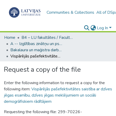
Communities & Collections
All of DSp
Log In
Home
B4 – LU fakultātes / Faculties of the UL
A -- Izglītības zinātņu un psiholoģijas fakultāte / Faculty of Education Sciences and Psychology
Bakalaura un maģistra darbi (PPMF) / Bachelor's and Master's theses
Vispārējās pašefektivitātes saistība ar dzīves jēgas esamību, dzīves jēgas meklējumiem un sociāli demogrāfiskiem rādītājiem
Request a copy of the file
Enter the following information to request a copy for the
following item:
Vispārējās pašefektivitātes saistība ar dzīves
jēgas esamību, dzīves jēgas meklējumiem un sociāli
demogrāfiskiem rādītājiem
Requesting the following file: 299-70226-