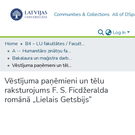
Communities & Collections
All of DSp
Log In
Home
B4 – LU fakultātes / Faculties of the UL
A -- Humanitāro zinātņu fakultāte / Faculty of Humanities
Bakalaura un maģistra darbi (HZF) / Bachelor's and Master's theses
Vēstījuma paņēmieni un tēlu raksturojums F. S. Ficdžeralda romānā „Lielais Getsbijs”
Vēstījuma paņēmieni un tēlu
raksturojums F. S. Ficdžeralda
romānā „Lielais Getsbijs”