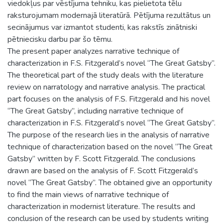
viedokļus par vēstījuma tehniku, kas pielietota tēlu
raksturojumam modernajā literatūrā. Pētījuma rezultātus un
secinājumus var izmantot studenti, kas rakstīs zinātniski
pētniecisku darbu par šo tēmu.
The present paper analyzes narrative technique of
characterization in F.S. Fitzgerald’s novel “The Great Gatsby”.
The theoretical part of the study deals with the literature
review on narratology and narrative analysis. The practical
part focuses on the analysis of F.S. Fitzgerald and his novel
“The Great Gatsby”, including narrative technique of
characterization in F.S. Fitzgerald’s novel “The Great Gatsby”.
The purpose of the research lies in the analysis of narrative
technique of characterization based on the novel “The Great
Gatsby” written by F. Scott Fitzgerald. The conclusions
drawn are based on the analysis of F. Scott Fitzgerald’s
novel “The Great Gatsby”. The obtained give an opportunity
to find the main views of narrative technique of
characterization in modernist literature. The results and
conclusion of the research can be used by students writing