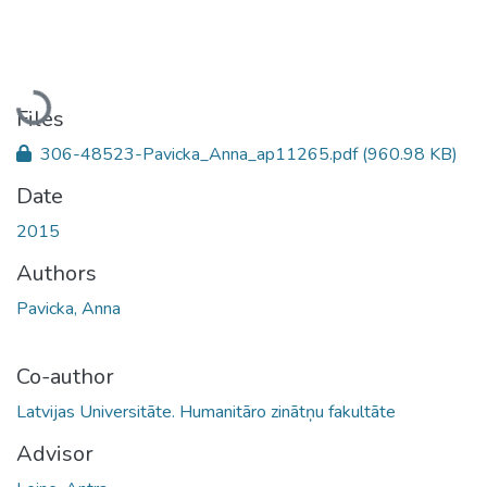
Loading...
Files
306-48523-Pavicka_Anna_ap11265.pdf
(960.98 KB)
Date
2015
Authors
Pavicka, Anna
Co-author
Latvijas Universitāte. Humanitāro zinātņu fakultāte
Advisor