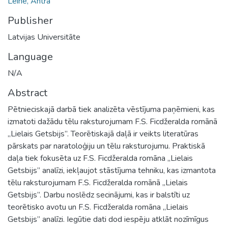
Leine, Antra
Publisher
Latvijas Universitāte
Language
N/A
Abstract
Pētnieciskajā darbā tiek analizēta vēstījuma paņēmieni, kas
izmatoti dažādu tēlu raksturojumam F.S. Ficdžeralda romānā
,,Lielais Getsbijs”. Teorētiskajā daļā ir veikts literatūras
pārskats par naratoloģiju un tēlu raksturojumu. Praktiskā
daļa tiek fokusēta uz F.S. Ficdžeralda romāna ,,Lielais
Getsbijs” analīzi, iekļaujot stāstījuma tehniku, kas izmantota
tēlu raksturojumam F.S. Ficdžeralda romānā ,,Lielais
Getsbijs”. Darbu noslēdz secinājumi, kas ir balstīti uz
teorētisko avotu un F.S. Ficdžeralda romāna ,,Lielais
Getsbijs” analīzi. Iegūtie dati dod iespēju atklāt nozīmīgus