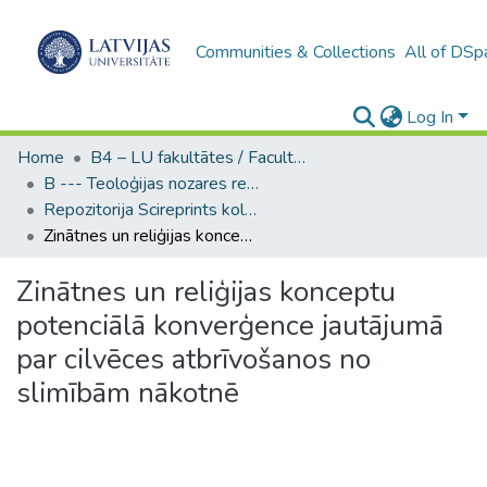
Communities & Collections
All of DSp
Log In
Home
B4 – LU fakultātes / Faculties of the UL
B --- Teoloģijas nozares repozitorijs SciReprints
Repozitorija Scireprints kolekcija
Zinātnes un reliģijas konceptu potenciālā konverģence jautājumā par cilvēces atbrīvošanos no slimībām nākotnē
Zinātnes un reliģijas konceptu
potenciālā konverģence jautājumā
par cilvēces atbrīvošanos no
slimībām nākotnē