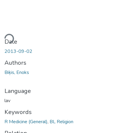
ding...
Date
2013-09-02
Authors
Biķis, Enoks
Language
lav
Keywords
R Medicine (General)
,
BL Religion