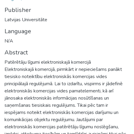
Publisher
Latvijas Universitāte
Language
N/A
Abstract
Patērētāju līgumi elektroniskajā komercijā
Elektroniskajā komercijā, pirmkārt ir nepieciešams panākt
tiesisko noteiktību elektroniskās komercijas vides
principiālajā regulējumā. Lai to izdarītu, vispirms ir jādefinē
elektroniskās komercijas vides pamatelementi, kā arī
jānosaka elektroniskās informācijas nosūtīšanas un
saņemšanas tiesiskais regulējums. Tikai pēc tam ir
iespējams noteikt elektroniskās komercijas darījumu un
komunikācijas objektu regulējumu. Jautājumi par
elektroniskās komercijas patērētāju līgumu noslēgšanu,
izpildei, atteikuma tiesībām un tamlīdzīgi, ir risināmi tikai pēc