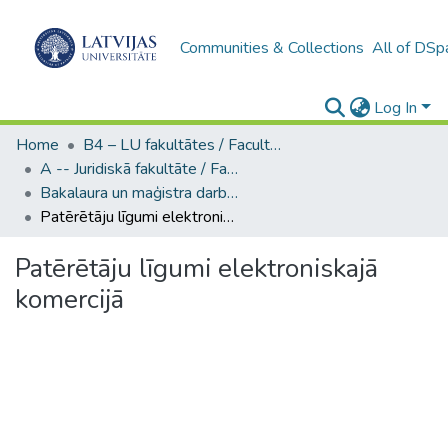
Communities & Collections
All of DSp
Log In
Home
B4 – LU fakultātes / Faculties of the UL
A -- Juridiskā fakultāte / Faculty of Law
Bakalaura un maģistra darbi (JF) / Bachelor's and Master's theses
Patērētāju līgumi elektroniskajā komercijā
Patērētāju līgumi elektroniskajā
komercijā