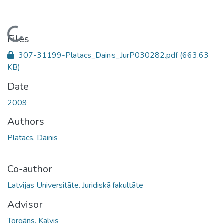
Loading...
Files
307-31199-Platacs_Dainis_JurP030282.pdf
(663.63
KB)
Date
2009
Authors
Platacs, Dainis
Co-author
Latvijas Universitāte. Juridiskā fakultāte
Advisor
Torgāns, Kalvis