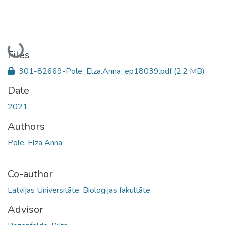
Loading...
Files
301-82669-Pole_Elza.Anna_ep18039.pdf
(2.2 MB)
Date
2021
Authors
Pole, Elza Anna
Co-author
Latvijas Universitāte. Bioloģijas fakultāte
Advisor