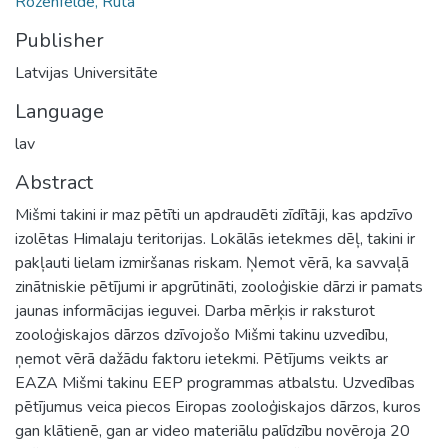
Rozenfelde, Rūta
Publisher
Latvijas Universitāte
Language
lav
Abstract
Mišmi takini ir maz pētīti un apdraudēti zīdītāji, kas apdzīvo
izolētas Himalaju teritorijas. Lokālās ietekmes dēļ, takini ir
pakļauti lielam izmiršanas riskam. Ņemot vērā, ka savvaļā
zinātniskie pētījumi ir apgrūtināti, zooloģiskie dārzi ir pamats
jaunas informācijas ieguvei. Darba mērķis ir raksturot
zooloģiskajos dārzos dzīvojošo Mišmi takinu uzvedību,
ņemot vērā dažādu faktoru ietekmi. Pētījums veikts ar
EAZA Mišmi takinu EEP programmas atbalstu. Uzvedības
pētījumus veica piecos Eiropas zooloģiskajos dārzos, kuros
gan klātienē, gan ar video materiālu palīdzību novēroja 20