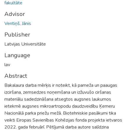
fakultāte
Advisor
Ventiņš, Jānis
Publisher
Latvijas Universitāte
Language
lav
Abstract
Bakalaura darba mērķis ir noteikt, kā pameža un paaugas
izciršana, zemsedzes noņemšana un izžuvušo ciršanas
materiālu sadedzināšana atsegtos augsnes laukumos
ietekmē augsnes mikroartropodu daudzveidību Ķemeru
Nacionālā parka priežu mežā. Biotehniskie pasākumi tika
veikti Eiropas Savienības Kohēzijas fonda projekta ietvaros
2022. gada februārī. Pētījumā darba autore salīdzina