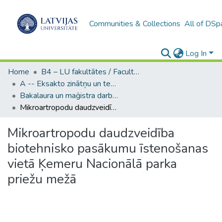
Communities & Collections
All of DSp
Log In
Home
B4 – LU fakultātes / Faculties of the UL
A -- Eksakto zinātņu un tehnoloģiju fakultāte / Faculty of Science and Technology
Bakalaura un maģistra darbi (EZTF) / Bachelor's and Master's theses
Mikroartropodu daudzveidība biotehnisko pasākumu īstenošanas vietā Ķemeru Nacionālā parka priežu mežā
Mikroartropodu daudzveidība
biotehnisko pasākumu īstenošanas
vietā Ķemeru Nacionālā parka
priežu mežā