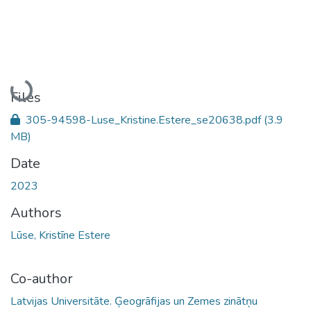
Loading...
Files
305-94598-Luse_Kristine.Estere_se20638.pdf
(3.9
MB)
Date
2023
Authors
Lūse, Kristīne Estere
Co-author
Latvijas Universitāte. Ģeogrāfijas un Zemes zinātņu