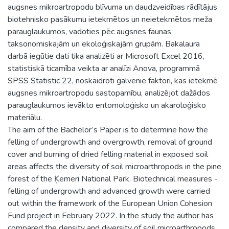
augsnes mikroartropodu blīvuma un daudzveidības rādītājus
biotehnisko pasākumu ietekmētos un neietekmētos meža
parauglaukumos, vadoties pēc augsnes faunas
taksonomiskajām un ekoloģiskajām grupām. Bakalaura
darbā iegūtie dati tika analizēti ar Microsoft Excel 2016,
statistiskā ticamība veikta ar analīzi Anova, programmā
SPSS Statistic 22, noskaidroti galvenie faktori, kas ietekmē
augsnes mikroartropodu sastopamību, analizējot dažādos
parauglaukumos ievākto entomoloģisko un akaroloģisko
materiālu.
The aim of the Bachelor’s Paper is to determine how the
felling of undergrowth and overgrowth, removal of ground
cover and burning of dried felling material in exposed soil
areas affects the diversity of soil microarthropods in the pine
forest of the Ķemeri National Park. Biotechnical measures -
felling of undergrowth and advanced growth were carried
out within the framework of the European Union Cohesion
Fund project in February 2022. In the study the author has
compared the density and diversity of soil microarthropods