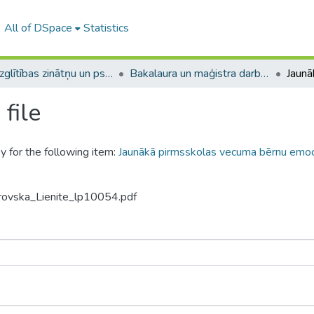
All of DSpace
Statistics
A -- Izglītības zinātņu un psiholoģijas fakultāte / Faculty of Education Sciences and Psychology
Bakalaura un maģistra darbi (PPMF) / Bachelor's and Master's theses
file
y for the following item:
Jaunākā pirmsskolas vecuma bērnu emocio
rovska_Lienite_lp10054.pdf