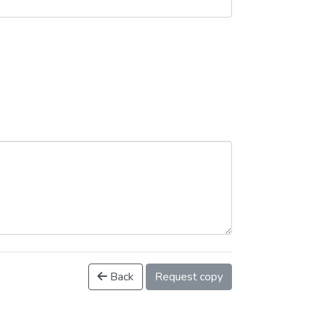
Back
Request copy