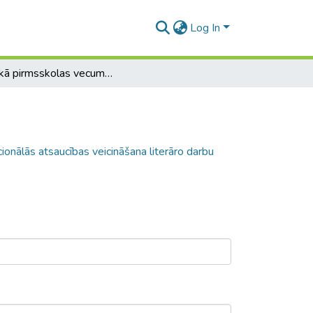
Log In
Jaunākā pirmsskolas vecuma bērnu emocionālās atsaucības veicināšana literāro darbu iepazīšanas procesā
nālās atsaucības veicināšana literāro darbu