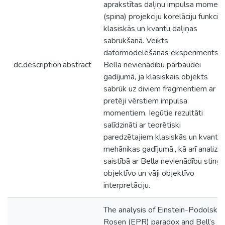
aprakstītas daļiņu impulsa momen
(spina) projekciju korelāciju funkcija
klasiskās un kvantu daļiņas
sabrukšanā. Veikts
datormodelēšanas eksperiments
dc.description.abstract
Bella nevienādību pārbaudei
gadījumā, ja klasiskais objekts
sabrūk uz diviem fragmentiem ar
pretēji vērstiem impulsa
momentiem. Iegūtie rezultāti
salīdzināti ar teorētiski
paredzētajiem klasiskās un kvantu
mehānikas gadījumā., kā arī analizēt
saistībā ar Bella nevienādību stingri
objektīvo un vāji objektīvo
interpretāciju.
The analysis of Einstein-Podolsky-
Rosen (EPR) paradox and Bell’s