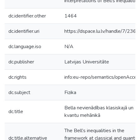
interpretations of Bell’s inequalities
dc.identifier.other
1464
dc.identifier.uri
https://dspace.lu.lv/handle/7/236
dc.language.iso
N/A
dc.publisher
Latvijas Universitāte
dc.rights
info:eu-repo/semantics/openAcces
dc.subject
Fizika
Bella nevienādības klasiskajā un
dc.title
kvantu mehānikā
The Bell’s inequalities in the
dc.title.alternative
framework at classical and quantu