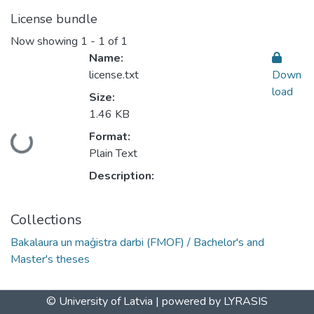
License bundle
Now showing
1 - 1 of 1
Name:
license.txt
Down
load
Size:
1.46 KB
Format:
Loading...
Plain Text
Description:
Collections
Bakalaura un maģistra darbi (FMOF) / Bachelor's and
Master's theses
© University of Latvia |
powered by LYRASIS