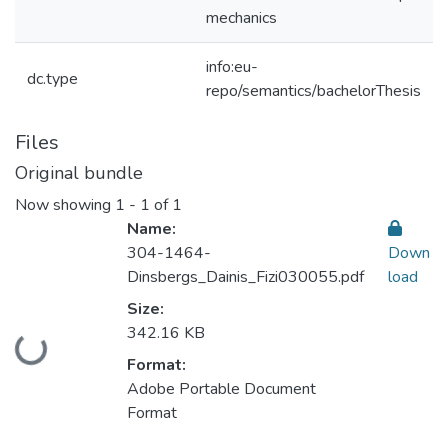
mechanics
info:eu-
dc.type
repo/semantics/bachelorThesis
Files
Original bundle
Now showing
1 - 1 of 1
Name:
304-1464-
Down
Dinsbergs_Dainis_Fizi030055.pdf
load
Size:
342.16 KB
Loading...
Format:
Adobe Portable Document
Format