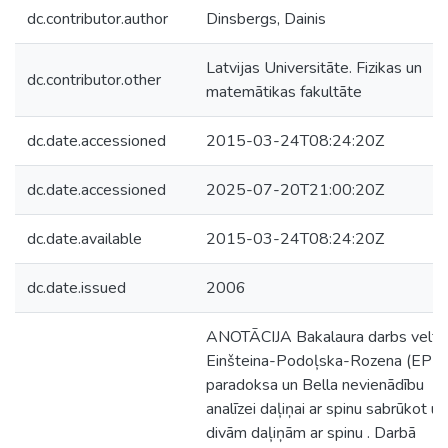
dc.contributor.author
Dinsbergs, Dainis
Latvijas Universitāte. Fizikas un
dc.contributor.other
matemātikas fakultāte
dc.date.accessioned
2015-03-24T08:24:20Z
dc.date.accessioned
2025-07-20T21:00:20Z
dc.date.available
2015-03-24T08:24:20Z
dc.date.issued
2006
ANOTĀCIJA Bakalaura darbs veltīt
Einšteina-Podoļska-Rozena (EPR)
paradoksa un Bella nevienādību
analīzei daļiņai ar spinu sabrūkot uz
divām daļiņām ar spinu . Darbā