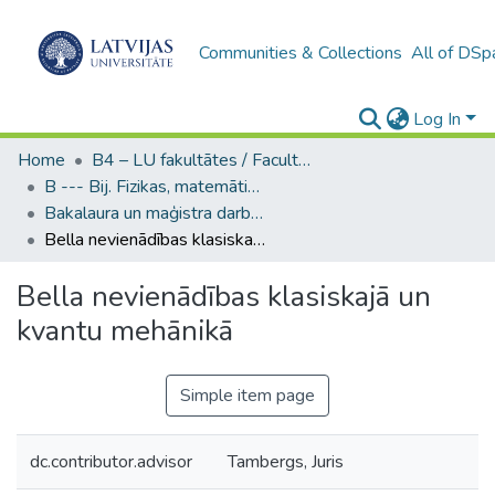
Communities & Collections
All of DSp
Log In
Home
B4 – LU fakultātes / Faculties of the UL
B --- Bij. Fizikas, matemātikas un optometrijas fakultātes studentu noslēguma darbi / Faculty of Physics, Mathematics and Optometry - Graduate works
Bakalaura un maģistra darbi (FMOF) / Bachelor's and Master's theses
Bella nevienādības klasiskajā un kvantu mehānikā
Bella nevienādības klasiskajā un
kvantu mehānikā
Simple item page
dc.contributor.advisor
Tambergs, Juris