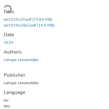
ding...
Files
luri1929s20.pdf
(73.64 MB)
luri1929s20p2.pdf
(14.9 MB)
Date
1929
Authors
Latvijas Universitāte
Publisher
Latvijas Universitāte
Language
lav
deu