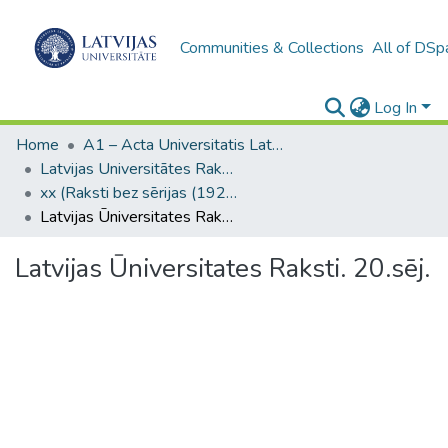
Communities & Collections
All of DSp
Log In
Home
A1 – Acta Universitatis Latviensis / Universitātes raksti / Scientific papers
Latvijas Universitātes Raksti (1923–1943)
xx (Raksti bez sērijas (1923-1929))
Latvijas Ūniversitates Raksti. 20.sēj.
Latvijas Ūniversitates Raksti. 20.sēj.