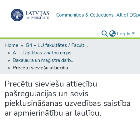
Communities & Collections
All of DSp
Log In
Home
B4 – LU fakultātes / Faculties of the UL
A -- Izglītības zinātņu un psiholoģijas fakultāte / Faculty of Education Sciences and Psychology
Bakalaura un maģistra darbi (PPMF) / Bachelor's and Master's theses
Precētu sieviešu attiecību pašregulācijas un sevis pieklusināšanas uzvedības saistība ar apmierinātību ar laulību.
Precētu sieviešu attiecību
pašregulācijas un sevis
pieklusināšanas uzvedības saistība
ar apmierinātību ar laulību.