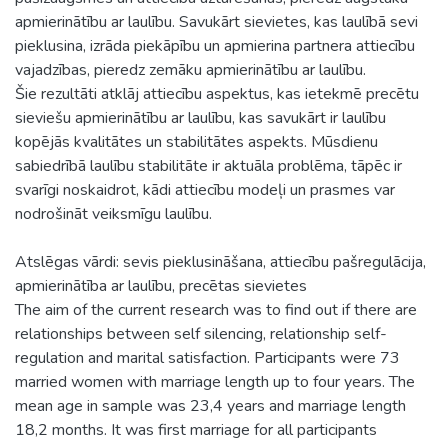
apmierinātību ar laulību. Savukārt sievietes, kas laulībā sevi
pieklusina, izrāda piekāpību un apmierina partnera attiecību
vajadzības, pieredz zemāku apmierinātību ar laulību.
Šie rezultāti atklāj attiecību aspektus, kas ietekmē precētu
sieviešu apmierinātību ar laulību, kas savukārt ir laulību
kopējās kvalitātes un stabilitātes aspekts. Mūsdienu
sabiedrībā laulību stabilitāte ir aktuāla problēma, tāpēc ir
svarīgi noskaidrot, kādi attiecību modeļi un prasmes var
nodrošināt veiksmīgu laulību.
Atslēgas vārdi: sevis pieklusināšana, attiecību pašregulācija,
apmierinātība ar laulību, precētas sievietes
The aim of the current research was to find out if there are
relationships between self silencing, relationship self-
regulation and marital satisfaction. Participants were 73
married women with marriage length up to four years. The
mean age in sample was 23,4 years and marriage length
18,2 months. It was first marriage for all participants