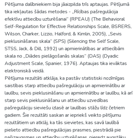
Pētījuma dalībniekiem bija jāaizpilda trīs aptaujas. Pētījumā
tika iekļautas šādas metodes - „Rīcības pašregulācija
efektīvu attiecību uzturēšanai” (RPEAU) (The Behavioral
Self-Regulation for Effective Relationships Scale, BSRERS,
Wilson, Charker, Lizzio, Halford, & Kimlin, 2005), „Sevis
pieklusināšanas skala” (SPS) (Silencing the Self Scale,
STSS, Jack, & Dill, 1992) un apmierinātības ar attiecībām
skala no „Diādes pielāgošanās skalas” (DAS) (Dyadic
Adjustment Scale, Spanier, 1976). Aptaujas tika ievāktas
elektroniskā veidā.
Pētījuma rezultāti atklāja, ka pastāv statistiski nozīmīgas
saistības starp attiecību pašregulāciju un apmierinātību ar
laulību, sevis pieklusināšanu un apmierinātību ar laulību, kā arī
starp sevis pieklusināšanu un attiecību uzvedības
pašregulāciju sieviešu izlasē ar laulības stāžu līdz četriem
gadiem. Šie rezultāti saskan ar iepriekš veikto pētījumu
rezultātiem un atklāj, ka tās sievietes, kas savā laulībā
pielieto attiecību pašregulācijas prasmes, piestrādā pie
pašizaugsmes un attiecību uzturēšanas, pieredz augstāku