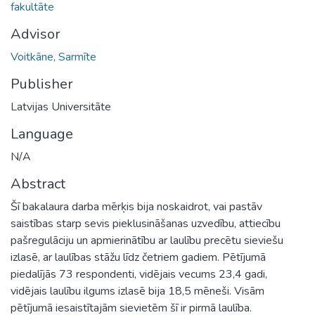
fakultāte
Advisor
Voitkāne, Sarmīte
Publisher
Latvijas Universitāte
Language
N/A
Abstract
Šī bakalaura darba mērķis bija noskaidrot, vai pastāv
saistības starp sevis pieklusināšanas uzvedību, attiecību
pašregulāciju un apmierinātību ar laulību precētu sieviešu
izlasē, ar laulības stāžu līdz četriem gadiem. Pētījumā
piedalījās 73 respondenti, vidējais vecums 23,4 gadi,
vidējais laulību ilgums izlasē bija 18,5 mēneši. Visām
pētījumā iesaistītajām sievietēm šī ir pirmā laulība.