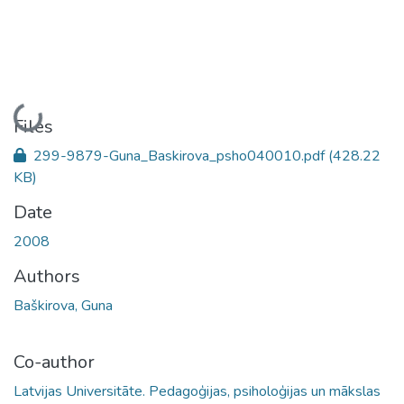
Loading...
Files
299-9879-Guna_Baskirova_psho040010.pdf
(428.22
KB)
Date
2008
Authors
Baškirova, Guna
Co-author
Latvijas Universitāte. Pedagoģijas, psiholoģijas un mākslas