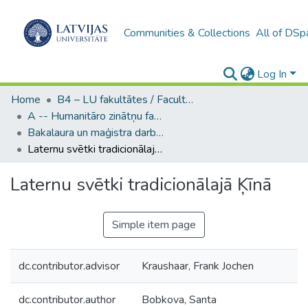
Communities & Collections
All of DSp
Log In
Home
B4 – LU fakultātes / Faculties of the UL
A -- Humanitāro zinātņu fakultāte / Faculty of Humanities
Bakalaura un maģistra darbi (HZF) / Bachelor's and Master's theses
Laternu svētki tradicionālajā Ķīnā
Laternu svētki tradicionālajā Ķīnā
Simple item page
dc.contributor.advisor
Kraushaar, Frank Jochen
dc.contributor.author
Bobkova, Santa