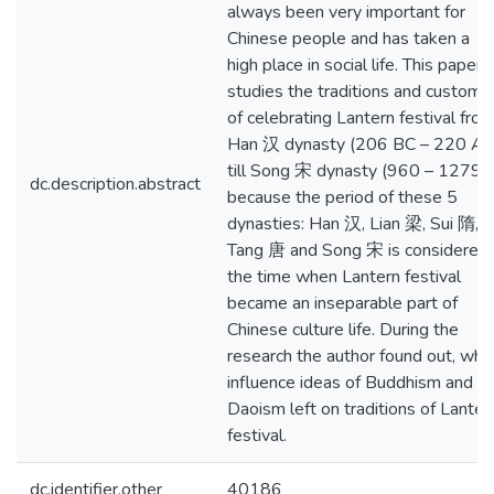
always been very important for
Chinese people and has taken a
high place in social life. This paper
studies the traditions and customs
of celebrating Lantern festival fro
Han 汉 dynasty (206 BC – 220 AD
till Song 宋 dynasty (960 – 1279),
dc.description.abstract
because the period of these 5
dynasties: Han 汉, Lian 梁, Sui 隋,
Tang 唐 and Song 宋 is considered
the time when Lantern festival
became an inseparable part of
Chinese culture life. During the
research the author found out, wha
influence ideas of Buddhism and
Daoism left on traditions of Lanter
festival.
dc.identifier.other
40186