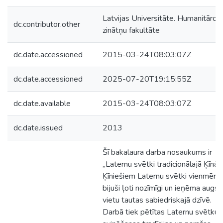
Latvijas Universitāte. Humanitāro
dc.contributor.other
zinātņu fakultāte
dc.date.accessioned
2015-03-24T08:03:07Z
dc.date.accessioned
2025-07-20T19:15:55Z
dc.date.available
2015-03-24T08:03:07Z
dc.date.issued
2013
Šī bakalaura darba nosaukums ir
„Laternu svētki tradicionālajā Ķīnā”.
Ķīniešiem Laternu svētki vienmēr ir
bijuši ļoti nozīmīgi un ieņēma augst
vietu tautas sabiedriskajā dzīvē.
Darbā tiek pētītas Laternu svētku