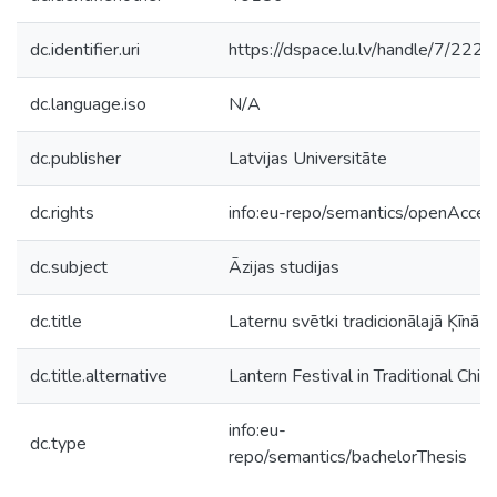
dc.identifier.uri
https://dspace.lu.lv/handle/7/222
dc.language.iso
N/A
dc.publisher
Latvijas Universitāte
dc.rights
info:eu-repo/semantics/openAcces
dc.subject
Āzijas studijas
dc.title
Laternu svētki tradicionālajā Ķīnā
dc.title.alternative
Lantern Festival in Traditional Chin
info:eu-
dc.type
repo/semantics/bachelorThesis