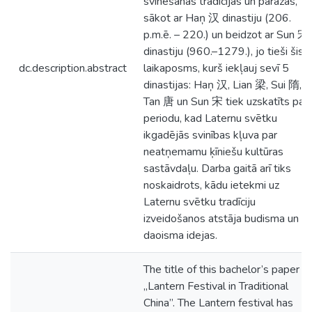
svinēšanas tradīcijas un paražas,
sākot ar Haņ 汉 dinastiju (206.
p.m.ē. – 220.) un beidzot ar Sun 宋
dinastiju (960.–1279.), jo tieši šis
dc.description.abstract
laikaposms, kurš iekļauj sevī 5
dinastijas: Haņ 汉, Lian 梁, Sui 隋,
Tan 唐 un Sun 宋 tiek uzskatīts par
periodu, kad Laternu svētku
ikgadējās svinības kļuva par
neatņemamu ķīniešu kultūras
sastāvdaļu. Darba gaitā arī tiks
noskaidrots, kādu ietekmi uz
Laternu svētku tradīciju
izveidošanos atstāja budisma un
daoisma idejas.
The title of this bachelor’s paper is
„Lantern Festival in Traditional
China”. The Lantern festival has