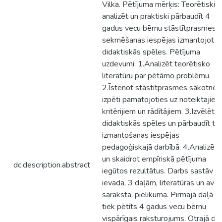
Vilka. Pētījuma mērķis: Teorētiski
analizēt un praktiski pārbaudīt 4
gadus vecu bērnu stāstītprasmes
sekmēšanas iespējas izmantojot
didaktiskās spēles. Pētījuma
uzdevumi: 1.Analizēt teorētisko
literatūru par pētāmo problēmu.
2.Īstenot stāstītprasmes sākotnēj
izpēti pamatojoties uz noteiktajiem
kritērijiem un rādītājiem. 3.Izvēlētie
didaktiskās spēles un pārbaudīt to
izmantošanas iespējas
pedagoģiskajā darbībā. 4.Analizēt
un skaidrot empīriskā pētījuma
dc.description.abstract
iegūtos rezultātus. Darbs sastāv no
ievada, 3 daļām, literatūras un avo
saraksta, pielikuma. Pirmajā daļā
tiek pētīts 4 gadus vecu bērnu
vispārīgais raksturojums. Otrajā da