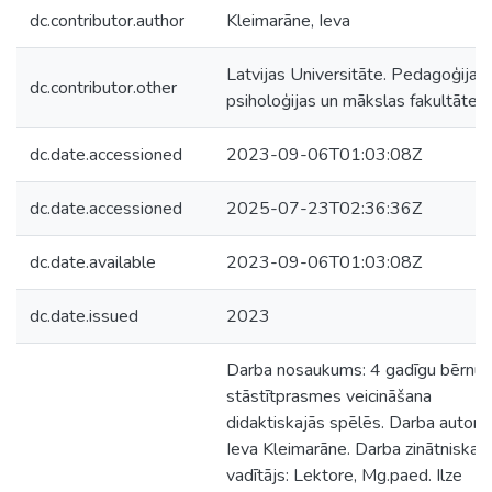
dc.contributor.author
Kleimarāne, Ieva
Latvijas Universitāte. Pedagoģijas,
dc.contributor.other
psiholoģijas un mākslas fakultāte
dc.date.accessioned
2023-09-06T01:03:08Z
dc.date.accessioned
2025-07-23T02:36:36Z
dc.date.available
2023-09-06T01:03:08Z
dc.date.issued
2023
Darba nosaukums: 4 gadīgu bērnu
stāstītprasmes veicināšana
didaktiskajās spēlēs. Darba autore:
Ieva Kleimarāne. Darba zinātniskais
vadītājs: Lektore, Mg.paed. Ilze