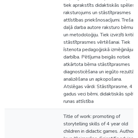
tiek aprakstīts didaktiskās spēles
raksturojums un stāstītprasmes
attīstības priekšnosacījumi. Trešajā
daļā darba autore raksturo bērnus
un metodoloģiju. Tiek izvirzīti kritērij
stāstītprasmes vērtēšanai. Tiek
īstenota pedagoģiskā izmēģinājum
darbība. Pētījuma beigās notiek
atkārtota bērna stāstītprasmes
diagnosticēšana un iegūto rezultāt
analizēšana un apkopošana.
Atslēgas vārdi: Stāstītprasme, 4
gadus veci bērni, didaktiskās spēle
runas attīstība
Title of work: promoting of
storytelling skills of 4 year old
children in didactic games. Author: