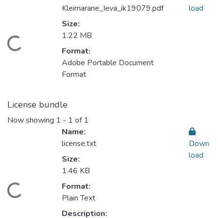
Kleimarane_Ieva_ik19079.pdf
load
Size:
1.22 MB
ading...
Format:
Adobe Portable Document
Format
License bundle
Now showing
1 - 1 of 1
Name:
license.txt
Down
load
Size:
1.46 KB
Format:
ading...
Plain Text
Description: