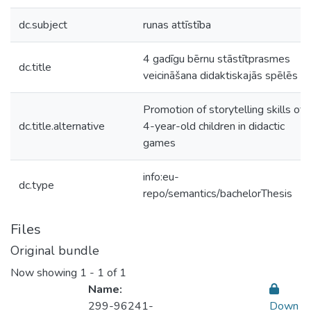
dc.subject
runas attīstība
4 gadīgu bērnu stāstītprasmes
dc.title
veicināšana didaktiskajās spēlēs
Promotion of storytelling skills of
dc.title.alternative
4-year-old children in didactic
games
info:eu-
dc.type
repo/semantics/bachelorThesis
Files
Original bundle
Now showing
1 - 1 of 1
Name:
299-96241-
Down