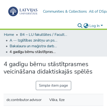
Communities & Collections
All of DSp
Log In
Home
B4 – LU fakultātes / Faculties of the UL
A -- Izglītības zinātņu un psiholoģijas fakultāte / Faculty of Education Sciences and Psychology
Bakalaura un maģistra darbi (PPMF) / Bachelor's and Master's theses
4 gadīgu bērnu stāstītprasmes veicināšana didaktiskajās spēlēs
4 gadīgu bērnu stāstītprasmes
veicināšana didaktiskajās spēlēs
Simple item page
dc.contributor.advisor
Vilka, Ilze