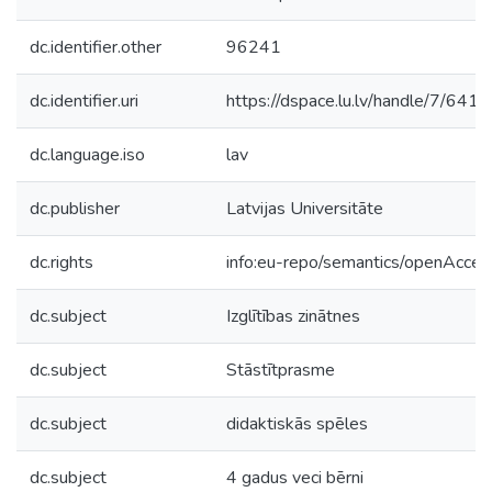
dc.identifier.other
96241
dc.identifier.uri
https://dspace.lu.lv/handle/7/641
dc.language.iso
lav
dc.publisher
Latvijas Universitāte
dc.rights
info:eu-repo/semantics/openAcces
dc.subject
Izglītības zinātnes
dc.subject
Stāstītprasme
dc.subject
didaktiskās spēles
dc.subject
4 gadus veci bērni