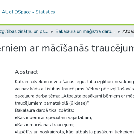
All of DSpace
Statistics
A -- Izglītības zinātņu un psiholoģijas fakultāte / Faculty of Education Sciences and Psychology
Bakalaura un maģistra darbi (PPMF) / Bachelor's and Master's theses
ērniem ar mācīšanās traucēj
Abstract
Katram cilvēkam ir vēlēšanās iegūt labu izglītību, neatkarīg
vai nav kāds attīstības traucējums. Vēlme pēc izglītošanā
bakalaura darba tēmu: „Atbalsta pasākumi bērniem ar mā
traucējumiem pamatskolā (6.klase)”.
Bakalaura darbā tika izpētīts:
•Kas ir bērni ar speciālām vajadzībām;
•Kas ir mācīšanās traucējumi;
•Izpētīts un noskaidrots, kādi atbalsta pasākumi tiek piem