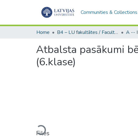
Communities & Collections
Home
B4 – LU fakultātes / Faculties of the UL
Atbalsta pasākumi b
(6.klase)
Loading...
Files