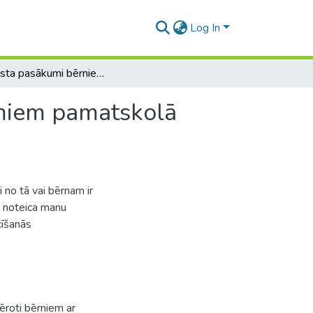
Log In
Atbalsta pasākumi bērniem ar mācīšanās traucējumiem pamatskolā (6.klase)
umiem pamatskolā
i no tā vai bērnam ir
s noteica manu
cīšanās
ēroti bērniem ar