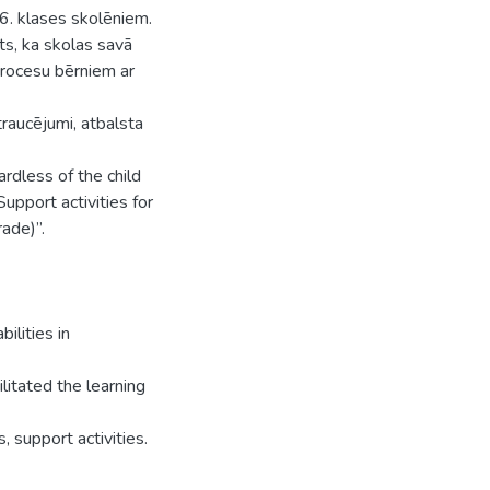
6. klases skolēniem.
ts, ka skolas savā
procesu bērniem ar
traucējumi, atbalsta
ardless of the child
upport activities for
rade)”.
ilities in
litated the learning
, support activities.