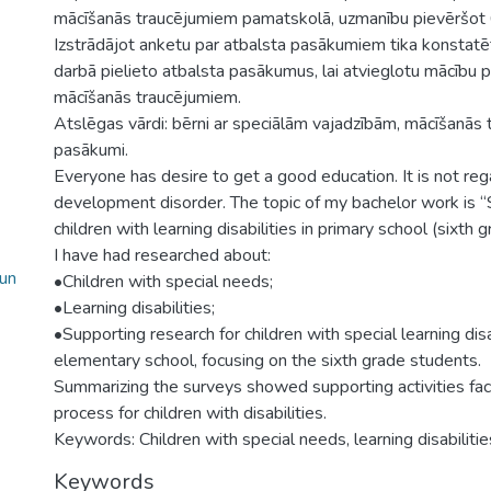
mācīšanās traucējumiem pamatskolā, uzmanību pievēršot 
Izstrādājot anketu par atbalsta pasākumiem tika konstatē
darbā pielieto atbalsta pasākumus, lai atvieglotu mācību 
mācīšanās traucējumiem.
Atslēgas vārdi: bērni ar speciālām vajadzībām, mācīšanās 
pasākumi.
Everyone has desire to get a good education. It is not reg
development disorder. The topic of my bachelor work is “S
children with learning disabilities in primary school (sixth g
I have had researched about:
 un
•Children with special needs;
•Learning disabilities;
•Supporting research for children with special learning disab
elementary school, focusing on the sixth grade students.
Summarizing the surveys showed supporting activities faci
process for children with disabilities.
Keywords: Children with special needs, learning disabilities
Keywords