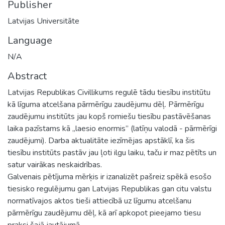
Publisher
Latvijas Universitāte
Language
N/A
Abstract
Latvijas Republikas Civillikums regulē tādu tiesību institūtu
kā līguma atcelšana pārmērīgu zaudējumu dēļ. Pārmērīgu
zaudējumu institūts jau kopš romiešu tiesību pastāvēšanas
laika pazīstams kā „laesio enormis” (latīņu valodā - pārmērīgi
zaudējumi). Darba aktualitāte iezīmējas apstāklī, ka šis
tiesību institūts pastāv jau ļoti ilgu laiku, taču ir maz pētīts un
satur vairākas neskaidrības.
Galvenais pētījuma mērķis ir izanalizēt pašreiz spēkā esošo
tiesisko regulējumu gan Latvijas Republikas gan citu valstu
normatīvajos aktos tieši attiecībā uz līgumu atcelšanu
pārmērīgu zaudējumu dēļ, kā arī apkopot pieejamo tiesu
praksi šajā jautājumā.