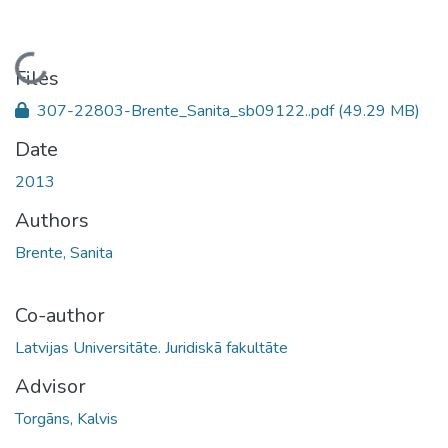
Loading...
Files
307-22803-Brente_Sanita_sb09122..pdf
(49.29 MB)
Date
2013
Authors
Brente, Sanita
Co-author
Latvijas Universitāte. Juridiskā fakultāte
Advisor
Torgāns, Kalvis