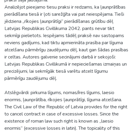
Analizējot pieejamo tiesu praksi ir redzams, ka ļaunprātības
pierādīšana tiesā ir ļoti sarežģīta vai pat neiespējama. Tieši
jēdziena „rīkojies ļaunprātīgi” pierādīšanas grūtību dēļ
Latvijas Republikas Civillikuma 2042. pants nevar tikt
sekmīgi pielietots. Iespējams tādēļ praksē nav sastopams
neviens gadījums, kad tiktu apmierināta prasība par līguma
atcelšanu pārmērīgu zaudējumu dēļ, kaut gan šādas prasības
ir celtas. Autores galvenie secinājumi darbā ir sekojoši:
Latvijas Republikas Civillikumā ir nepieciešamas izmaiņas un
precizējumi, lai sekmīgāk tiesā varētu atcelt līgumu
pārmērīgu zaudējumu dēļ.
Atslēgvārdi: pirkuma līgums, nomas/īres līgums, laesio
enormis, ļaunprātība, rīkojies ļaunprātīgi, līguma atcelšana.
The Civil Law of the Republic of Latvia provides for the right
to cancel contract in case of excessive losses. Since the
existence of roman law such right is known as „laesio
enormis” (excessive losses in latin). The topicality of this