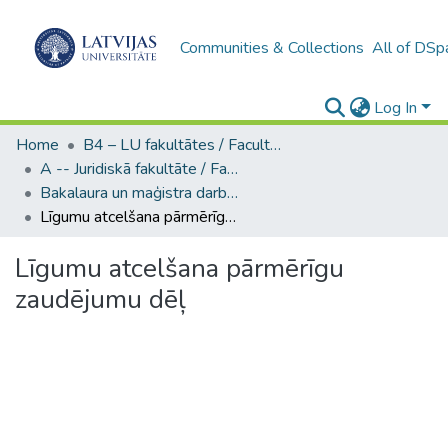
Communities & Collections
All of DSp
Log In
Home
B4 – LU fakultātes / Faculties of the UL
A -- Juridiskā fakultāte / Faculty of Law
Bakalaura un maģistra darbi (JF) / Bachelor's and Master's theses
Līgumu atcelšana pārmērīgu zaudējumu dēļ
Līgumu atcelšana pārmērīgu
zaudējumu dēļ