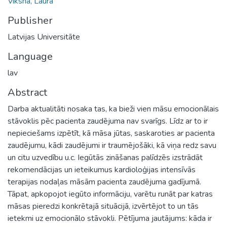
Vīksna, Laura
Publisher
Latvijas Universitāte
Language
lav
Abstract
Darba aktualitāti nosaka tas, ka bieži vien māsu emocionālais
stāvoklis pēc pacienta zaudējuma nav svarīgs. Līdz ar to ir
nepieciešams izpētīt, kā māsa jūtas, saskaroties ar pacienta
zaudējumu, kādi zaudējumi ir traumējošāki, kā viņa redz savu
un citu uzvedību u.c. Iegūtās zināšanas palīdzēs izstrādāt
rekomendācijas un ieteikumus kardioloģijas intensīvās
terapijas nodaļas māsām pacienta zaudējuma gadījumā.
Tāpat, apkopojot iegūto informāciju, varētu runāt par katras
māsas pieredzi konkrētajā situācijā, izvērtējot to un tās
ietekmi uz emocionālo stāvokli. Pētījuma jautājums: kāda ir