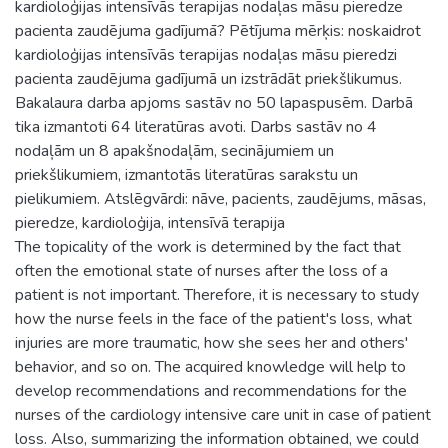
kardioloģijas intensīvās terapijas nodaļas māsu pieredze
pacienta zaudējuma gadījumā? Pētījuma mērķis: noskaidrot
kardioloģijas intensīvās terapijas nodaļas māsu pieredzi
pacienta zaudējuma gadījumā un izstrādāt priekšlikumus.
Bakalaura darba apjoms sastāv no 50 lapaspusēm. Darbā
tika izmantoti 64 literatūras avoti. Darbs sastāv no 4
nodaļām un 8 apakšnodaļām, secinājumiem un
priekšlikumiem, izmantotās literatūras sarakstu un
pielikumiem. Atslēgvārdi: nāve, pacients, zaudējums, māsas,
pieredze, kardioloģija, intensīvā terapija
The topicality of the work is determined by the fact that
often the emotional state of nurses after the loss of a
patient is not important. Therefore, it is necessary to study
how the nurse feels in the face of the patient's loss, what
injuries are more traumatic, how she sees her and others'
behavior, and so on. The acquired knowledge will help to
develop recommendations and recommendations for the
nurses of the cardiology intensive care unit in case of patient
loss. Also, summarizing the information obtained, we could