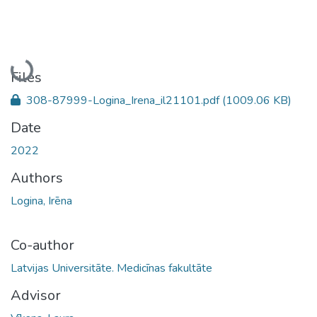
Loading...
Files
308-87999-Logina_Irena_il21101.pdf
(1009.06 KB)
Date
2022
Authors
Logina, Irēna
Co-author
Latvijas Universitāte. Medicīnas fakultāte
Advisor