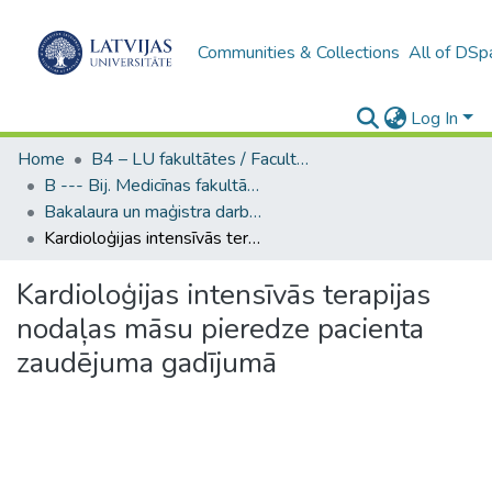
Communities & Collections
All of DSp
Log In
Home
B4 – LU fakultātes / Faculties of the UL
B --- Bij. Medicīnas fakultātes studentu noslēguma darbi / Faculty of Medicine - Graduate works
Bakalaura un maģistra darbi (MF) / Bachelor's and Master's theses
Kardioloģijas intensīvās terapijas nodaļas māsu pieredze pacienta zaudējuma gadījumā
Kardioloģijas intensīvās terapijas
nodaļas māsu pieredze pacienta
zaudējuma gadījumā