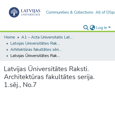
Communities & Collections
All of DSp
Log In
Home
A1 – Acta Universitatis Latviensis / Universitātes raksti / Scientific papers
Latvijas Universitātes Raksti (1923–1943)
Arhitektūras fakultātes sērija (1930–1940)
Latvijas Ūniversitātes Raksti. Architektūras fakultātes serija. 1.sēj., No.7
Latvijas Ūniversitātes Raksti.
Architektūras fakultātes serija.
1.sēj., No.7