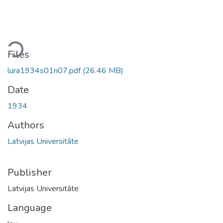
ding...
Files
lura1934s01n07.pdf
(26.46 MB)
Date
1934
Authors
Latvijas Universitāte
Publisher
Latvijas Universitāte
Language