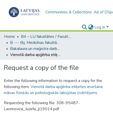
Communities & Collections
All of DSp
Log In
Home
B4 – LU fakultātes / Faculties of the UL
B --- Bij. Medicīnas fakultātes studentu noslēguma darbi / Faculty of Medicine - Graduate works
Bakalaura un maģistra darbi (MF) / Bachelor's and Master's theses
Vienotā darba apģērba etiķetes ievešana: māsas fiziskās un psiholoģiskās labizjūtas izvērtējums
Request a copy of the file
Enter the following information to request a copy for the
following item:
Vienotā darba apģērba etiķetes ievešana:
māsas fiziskās un psiholoģiskās labizjūtas izvērtējums
Requesting the following file: 308-95487-
Lavrinovica_Juzefa_jl19014.pdf