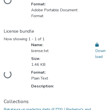
Loading...
Format:
Adobe Portable Document
Format
License bundle
Now showing
1 - 1 of 1
Name:
license.txt
Down
load
Size:
1.46 KB
Format:
Loading...
Plain Text
Description:
Collections
Bakalaura un maģistra darbi (EZTF) / Bachelor's and