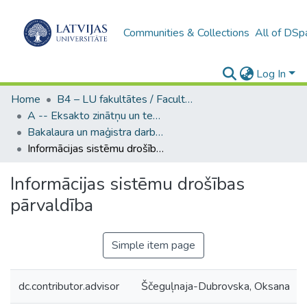
Communities & Collections
All of DSp
Log In
Home
B4 – LU fakultātes / Faculties of the UL
A -- Eksakto zinātņu un tehnoloģiju fakultāte / Faculty of Science and Technology
Bakalaura un maģistra darbi (EZTF) / Bachelor's and Master's theses
Informācijas sistēmu drošības pārvaldība
Informācijas sistēmu drošības
pārvaldība
Simple item page
dc.contributor.advisor
Ščeguļnaja-Dubrovska, Oksana