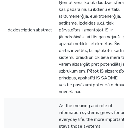
Ņemot vērā, ka tik daudzas sfēras,
kas padara mūsu ikdienu ērtāku
(siltumenerģija, elektroenerģija,
satiksme, izklaides u.c.), tiek
dc.description.abstract
pārvaldītas, izmantojot IS, ir
jānodrošinās, lai tās gan nejauši, ga
apzināti netiktu ietekmētas. Šis
darbs ir veltīts, lai aplūkotu, kādi ir 
sistēmu draudi un cik lielā mērā tās
varam aizsargāt pret potenciālajie
uzbrukumiem. Pētot IS aizsardzība
principus, apskatīti IS SADME
veiktie pasākumi potenciālo draudu
novēršanai.
As the meaning and role of
information systems grows for our
everyday life, the more important
stays those systems’