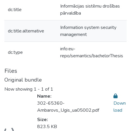
Informācijas sistēmu drošības
dc.title
pārvaldība
Information system security
dc.title.alternative
management
info:eu-
dc.type
repo/semantics/bachelorThesis
Files
Original bundle
Now showing
1 - 1 of 1
Name:
302-65360-
Down
Ambarovs_Ugis_ua05002.pdf
load
Size:
823.5 KB