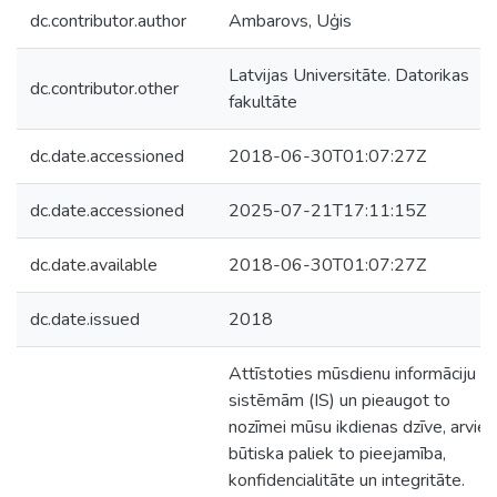
dc.contributor.author
Ambarovs, Uģis
Latvijas Universitāte. Datorikas
dc.contributor.other
fakultāte
dc.date.accessioned
2018-06-30T01:07:27Z
dc.date.accessioned
2025-07-21T17:11:15Z
dc.date.available
2018-06-30T01:07:27Z
dc.date.issued
2018
Attīstoties mūsdienu informāciju
sistēmām (IS) un pieaugot to
nozīmei mūsu ikdienas dzīve, arvien
būtiska paliek to pieejamība,
konfidencialitāte un integritāte.