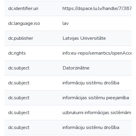
dc.identifier.uri
https://dspace.lu.lv/handle/7/387
dc.language.iso
lav
dc.publisher
Latvijas Universitāte
dc.rights
info:eu-repo/semantics/openAcces
dc.subject
Datorzinātne
dc.subject
informāciju sistēmu drošība
dc.subject
informācijas sistēmu pieejamība
dc.subject
uzbrukumi informācijas sistēmām
dc.subject
informāciju sistēmu drošība