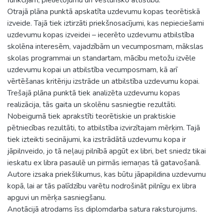
Otrajā plāna punktā apskatīta uzdevumu kopas teorētiskā
izveide. Tajā tiek iztirzāti priekšnosacījumi, kas nepieciešami
uzdevumu kopas izveidei – iecerēto uzdevumu atbilstība
skolēna interesēm, vajadzībām un vecumposmam, mākslas
skolas programmai un standartam, mācību metožu izvēle
uzdevumu kopai un atbilstība vecumposmam, kā arī
vērtēšanas kritēriju izstrāde un atbilstība uzdevumu kopai.
Trešajā plāna punktā tiek analizēta uzdevumu kopas
realizācija, tās gaita un skolēnu sasniegtie rezultāti.
Nobeigumā tiek aprakstīti teorētiskie un praktiskie
pētniecības rezultāti, to atbilstība izvirzītajam mērķim. Tajā
tiek izteikti secinājumi, ka izstrādātā uzdevumu kopa ir
jāpilnveido, jo tā neļauj pilnībā apgūt ex libri, bet sniedz tikai
ieskatu ex libra pasaulē un pirmās iemaņas tā gatavošanā.
Autore izsaka priekšlikumus, kas būtu jāpapildina uzdevumu
kopā, lai ar tās palīdzību varētu nodrošināt pilnīgu ex libra
apguvi un mērķa sasniegšanu.
Anotācijā atrodams īss diplomdarba satura raksturojums.