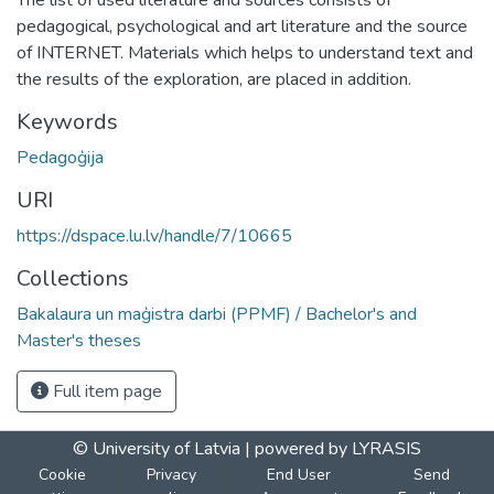
pedagogical, psychological and art literature and the source
of INTERNET. Materials which helps to understand text and
the results of the exploration, are placed in addition.
Keywords
Pedagoģija
URI
https://dspace.lu.lv/handle/7/10665
Collections
Bakalaura un maģistra darbi (PPMF) / Bachelor's and
Master's theses
Full item page
© University of Latvia |
powered by LYRASIS
Cookie
Privacy
End User
Send