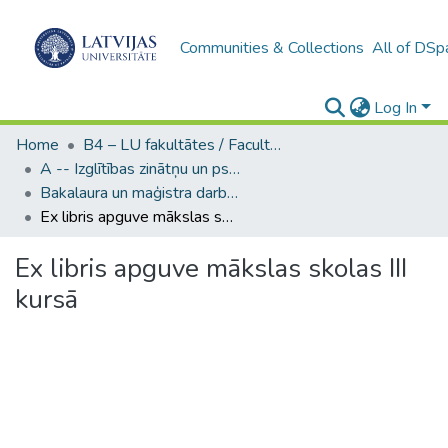
Communities & Collections
All of DSp
Log In
Home
B4 – LU fakultātes / Faculties of the UL
A -- Izglītības zinātņu un psiholoģijas fakultāte / Faculty of Education Sciences and Psychology
Bakalaura un maģistra darbi (PPMF) / Bachelor's and Master's theses
Ex libris apguve mākslas skolas III kursā
Ex libris apguve mākslas skolas III
kursā