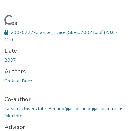
Loading...
Files
299-5222-Grazule__Dace_SkVi020021.pdf
(23.67
MB)
Date
2007
Authors
Gražule, Dace
Co-author
Latvijas Universitāte. Pedagoģijas, psiholoģijas un mākslas
fakultāte
Advisor