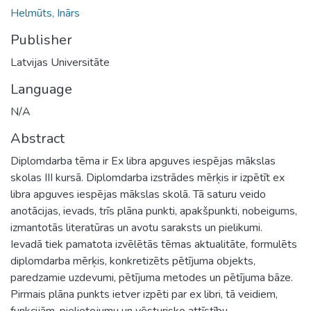
Helmūts, Inārs
Publisher
Latvijas Universitāte
Language
N/A
Abstract
Diplomdarba tēma ir Ex libra apguves iespējas mākslas
skolas III kursā. Diplomdarba izstrādes mērķis ir izpētīt ex
libra apguves iespējas mākslas skolā. Tā saturu veido
anotācijas, ievads, trīs plāna punkti, apakšpunkti, nobeigums,
izmantotās literatūras un avotu saraksts un pielikumi.
Ievadā tiek pamatota izvēlētās tēmas aktualitāte, formulēts
diplomdarba mērķis, konkretizēts pētījuma objekts,
paredzamie uzdevumi, pētījuma metodes un pētījuma bāze.
Pirmais plāna punkts ietver izpēti par ex libri, tā veidiem,
funkcijām, pielietojumu un vēsturisko attīstību.