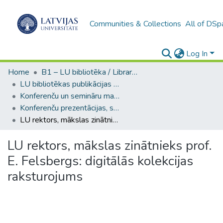
Communities & Collections
All of DSp
Log In
Home
B1 – LU bibliotēka / Library of the UL
LU bibliotēkas publikācijas / Publications of the University Library
Konferenču un semināru materiāli (LUB) / Conference and seminar materials
Konferenču prezentācijas, stenda referāti (LUB) / Conference presentations and posters
LU rektors, mākslas zinātnieks prof. E. Felsbergs: digitālās kolekcijas raksturojums
LU rektors, mākslas zinātnieks prof.
E. Felsbergs: digitālās kolekcijas
raksturojums