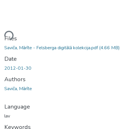
ding...
Files
Saviča, Mārīte - Felsberga digitālā kolekcija.pdf
(4.66 MB)
Date
2012-01-30
Authors
Saviča, Mārīte
Language
lav
Keywords