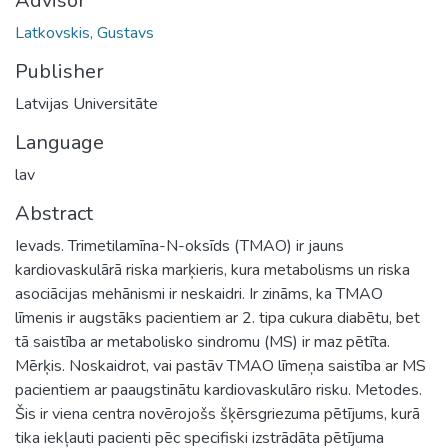
Advisor
Latkovskis, Gustavs
Publisher
Latvijas Universitāte
Language
lav
Abstract
Ievads. Trimetilamīna-N-oksīds (TMAO) ir jauns
kardiovaskulārā riska marķieris, kura metabolisms un riska
asociācijas mehānismi ir neskaidri. Ir zināms, ka TMAO
līmenis ir augstāks pacientiem ar 2. tipa cukura diabētu, bet
tā saistība ar metabolisko sindromu (MS) ir maz pētīta.
Mērķis. Noskaidrot, vai pastāv TMAO līmeņa saistība ar MS
pacientiem ar paaugstinātu kardiovaskulāro risku. Metodes.
Šis ir viena centra novērojošs šķērsgriezuma pētījums, kurā
tika iekļauti pacienti pēc specifiski izstrādāta pētījuma