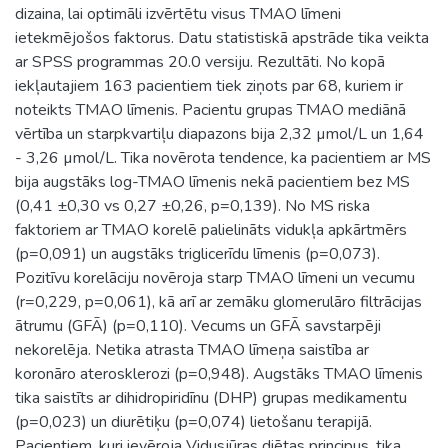
dizaina, lai optimāli izvērtētu visus TMAO līmeni
ietekmējošos faktorus. Datu statistiskā apstrāde tika veikta
ar SPSS programmas 20.0 versiju. Rezultāti. No kopā
iekļautajiem 163 pacientiem tiek ziņots par 68, kuriem ir
noteikts TMAO līmenis. Pacientu grupas TMAO mediānā
vērtība un starpkvartiļu diapazons bija 2,32 µmol/L un 1,64
- 3,26 µmol/L. Tika novērota tendence, ka pacientiem ar MS
bija augstāks log-TMAO līmenis nekā pacientiem bez MS
(0,41 ±0,30 vs 0,27 ±0,26, p=0,139). No MS riska
faktoriem ar TMAO korelē palielināts vidukļa apkārtmērs
(p=0,091) un augstāks triglicerīdu līmenis (p=0,073).
Pozitīvu korelāciju novēroja starp TMAO līmeni un vecumu
(r=0,229, p=0,061), kā arī ar zemāku glomerulāro filtrācijas
ātrumu (GFĀ) (p=0,110). Vecums un GFĀ savstarpēji
nekorelēja. Netika atrasta TMAO līmeņa saistība ar
koronāro aterosklerozi (p=0,948). Augstāks TMAO līmenis
tika saistīts ar dihidropiridīnu (DHP) grupas medikamentu
(p=0,023) un diurētiķu (p=0,074) lietošanu terapijā.
Pacientiem, kuri ievēroja Vidusjūras diētas principus, tika