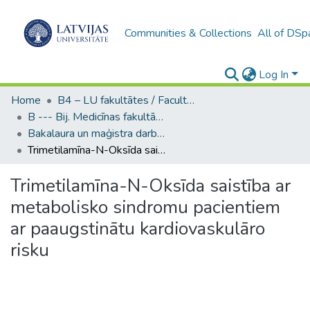
Communities & Collections
All of DSp
Log In
Home
B4 – LU fakultātes / Faculties of the UL
B --- Bij. Medicīnas fakultātes studentu noslēguma darbi / Faculty of Medicine - Graduate works
Bakalaura un maģistra darbi (MF) / Bachelor's and Master's theses
Trimetilamīna-N-Oksīda saistība ar metabolisko sindromu pacientiem ar paaugstinātu kardiovaskulāro risku
Trimetilamīna-N-Oksīda saistība ar
metabolisko sindromu pacientiem
ar paaugstinātu kardiovaskulāro
risku