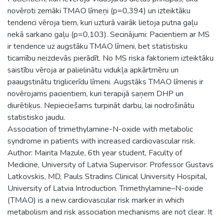
novēroti zemāki TMAO līmeņi (p=0,394) un izteiktāku
tendenci vēroja tiem, kuri uzturā vairāk lietoja putna gaļu
nekā sarkano gaļu (p=0,103). Secinājumi: Pacientiem ar MS
ir tendence uz augstāku TMAO līmeni, bet statistisku
ticamību neizdevās pierādīt. No MS riska faktoriem izteiktāku
saistību vēroja ar palielinātu vidukļa apkārtmēru un
paaugstinātu triglicerīdu līmeni. Augstāks TMAO līmenis ir
novērojams pacientiem, kuri terapijā saņem DHP un
diurētiķus. Nepieciešams turpināt darbu, lai nodrošinātu
statistisko jaudu.
Association of trimethylamine-N-oxide with metabolic
syndrome in patients with increased cardiovascular risk.
Author: Mairita Mazule, 6th year student, Faculty of
Medicine, University of Latvia Supervisor: Professor Gustavs
Latkovskis, MD, Pauls Stradins Clinical University Hospital,
University of Latvia Introduction. Trimethylamine–N-oxide
(TMAO) is a new cardiovascular risk marker in which
metabolism and risk association mechanisms are not clear. It