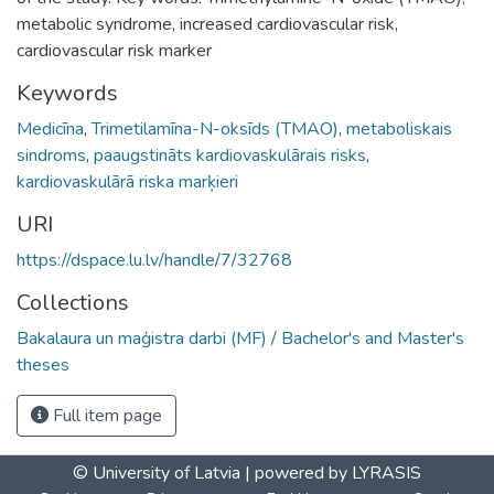
metabolic syndrome, increased cardiovascular risk,
cardiovascular risk marker
Keywords
Medicīna
,
Trimetilamīna-N-oksīds (TMAO)
,
metaboliskais
sindroms
,
paaugstināts kardiovaskulārais risks
,
kardiovaskulārā riska marķieri
URI
https://dspace.lu.lv/handle/7/32768
Collections
Bakalaura un maģistra darbi (MF) / Bachelor's and Master's
theses
Full item page
© University of Latvia |
powered by LYRASIS