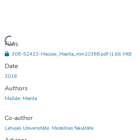
Loading...
Files
308-52423-Mazule_Mairita_mm10388.pdf
(1.66 MB)
Date
2016
Authors
Mažule, Mairita
Co-author
Latvijas Universitāte. Medicīnas fakultāte