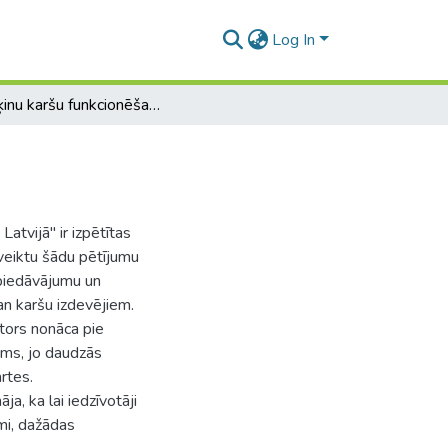
Log In
Norēķinu karšu funkcionēšanas īpatnības Latvijā
atvijā" ir izpētītas
 veiktu šādu pētījumu
u piedāvājumu un
an karšu izdevējiem.
utors nonāca pie
ums, jo daudzās
rtes.
ja, ka lai iedzīvotāji
mi, dažādas