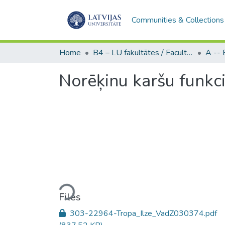
Communities & Collections
Home
B4 – LU fakultātes / Faculties of the UL
Norēķinu karšu funkci
Loading...
Files
303-22964-Tropa_Ilze_VadZ030374.pdf