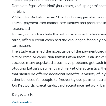
lojalitātes programmas un citus bonusus.
Darba atslēgas vārdi: Norēķinu kartes, karšu pieņemšanas 
norēķini.
Within this Bachelor paper "The functioning peculiarities 
Latvia" payment card market peculiarities and problems i
researched.
To carry out such a study the author examined Latvia’s m
cards, offered credit cards and the challenges faced by b
card issuers.
The study examined the acceptance of the payment card
author came to conclusion that in Latvia there is an uneve
because many populated areas have problems get cash fr
Studying Latvia's payment card market characteristics, th
that should be offered additional benefits, a variety of l
other bonuses for people to frequently use payment card
Job Keywords: Credit cards, card acceptance network, ba
Keywords
Vadībzinātne