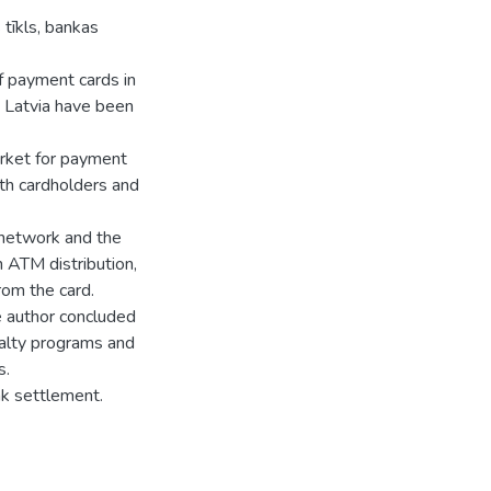
tīkls, bankas
of payment cards in
n Latvia have been
arket for payment
oth cardholders and
 network and the
n ATM distribution,
om the card.
e author concluded
oyalty programs and
s.
nk settlement.