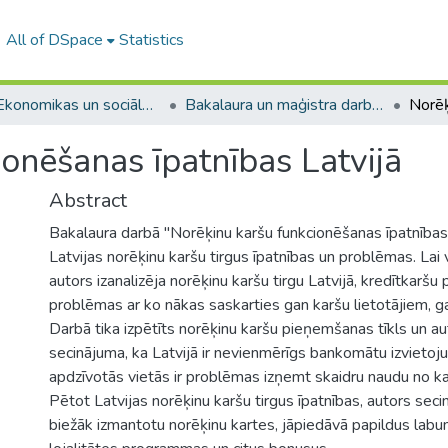
All of DSpace
Statistics
A -- Ekonomikas un sociālo zinātņu fakultāte / Faculty of Economics and Social Sciences
Bakalaura un maģistra darbi (ESZF) / Bachelor's and Master's theses
onēšanas īpatnības Latvijā
Abstract
Bakalaura darbā "Norēķinu karšu funkcionēšanas īpatnības L
Latvijas norēķinu karšu tirgus īpatnības un problēmas. Lai
autors izanalizēja norēķinu karšu tirgu Latvijā, kredītkarš
problēmas ar ko nākas saskarties gan karšu lietotājiem, g
Darbā tika izpētīts norēķinu karšu pieņemšanas tīkls un a
secinājuma, ka Latvijā ir nevienmērīgs bankomātu izvietoj
apdzīvotās vietās ir problēmas izņemt skaidru naudu no ka
Pētot Latvijas norēķinu karšu tirgus īpatnības, autors secinā
biežāk izmantotu norēķinu kartes, jāpiedāvā papildus labu