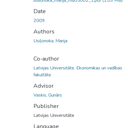
usilonoka_marija_mu05002_1.pdf
(1.09 MB)
Date
2009
Authors
Usiļonoka, Marija
Co-author
Latvijas Universitāte. Ekonomikas un vadības
fakultāte
Advisor
Vaskis, Gunārs
Publisher
Latvijas Universitāte
Language