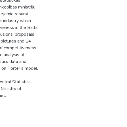
statistikas
opības ministriju
eejamie resursi.
lk industry which
veness in the Baltic
lusions, proposals
l pictures and 14
 of competitiveness
e analysis of
stics data and
 on Porter’s model,
ntral Statistical
Ministry of
net.