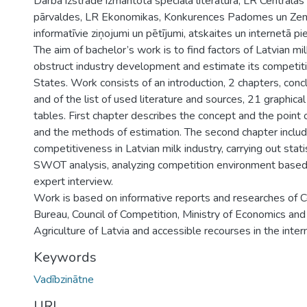
Darba izstrādē izmantota speciālā literatūra, LR Centrālās 
pārvaldes, LR Ekonomikas, Konkurences Padomes un Zemk
informatīvie ziņojumi un pētījumi, atskaites un internetā pi
The aim of bachelor’s work is to find factors of Latvian mi
obstruct industry development and estimate its competiti
States. Work consists of an introduction, 2 chapters, conc
and of the list of used literature and sources, 21 graphica
tables. First chapter describes the concept and the point
and the methods of estimation. The second chapter includ
competitiveness in Latvian milk industry, carrying out stati
SWOT analysis, analyzing competition environment based
expert interview.
Work is based on informative reports and researches of Ce
Bureau, Council of Competition, Ministry of Economics and 
Agriculture of Latvia and accessible recourses in the inter
Keywords
Vadībzinātne
URI