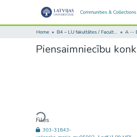
Communities & Collections
Home
B4 – LU fakultātes / Faculties of the UL
Piensaimniecību konku
Loading...
Files
303-31843-