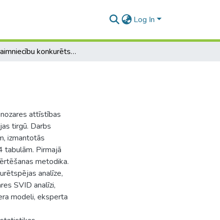
Log In
Piensaimniecību konkurētspēja Baltijas valstīs
 nozares attīstības
as tirgū. Darbs
m, izmantotās
14 tabulām. Pirmajā
vērtēšanas metodika.
urētspējas analīze,
res SVID analīzi,
era modeli, eksperta