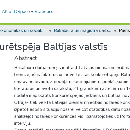
All of DSpace
Statistics
A -- Ekonomikas un sociālo zinātņu fakultāte / Faculty of Economics and Social Sciences
Bakalaura un maģistra darbi (ESZF) / Bachelor's and Master's theses
rētspēja Baltijas valstīs
Abstract
Bakalaura darba mērķis ir atrast Latvijas piensaimniecības
bremzējošus faktorus un novērtēt tās konkurētspēju Baltij
sastāv no ievada, 2 nodaļām, secinājumiem, priekšlikumie
literatūras un avotu saraksta, 21 grafiskiem attēliem un 
nodaļā ir apskatīts konkurētspējas jēdziens un būtība, no
Otrajā- tiek veikta Latvijas piensaimniecības nozares konk
izpētot esošo situāciju nozarē, veicot statistikas datu noza
analizējot nozares konkurences vidi, pamatojoties uz Port
interviju.