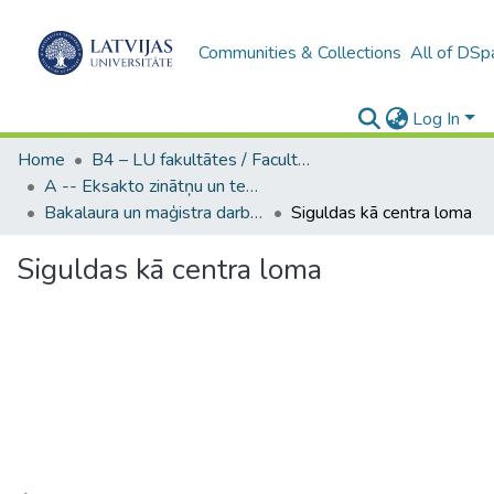
Communities & Collections
All of DSp
Log In
Home
B4 – LU fakultātes / Faculties of the UL
A -- Eksakto zinātņu un tehnoloģiju fakultāte / Faculty of Science and Technology
Bakalaura un maģistra darbi (EZTF) / Bachelor's and Master's theses
Siguldas kā centra loma
Siguldas kā centra loma