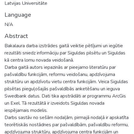
Latvijas Universitāte
Language
N/A
Abstract
Bakalaura darba izstrādes gaitā veiktie pētījumi un iegūtie
rezultāti sniedz informāciju par Siguldas pilsētu un Siguldas
kā centra lomu novada veidošanā.
Darba gaitā autors iepazinās ar pieejamo literatūru par
pašvaldību funkcijām, reformu veidošanu, apdzīvojuma
struktūru un apdzīvotu vietu centra funkcijām. Veica Siguldas
pilsētas pieguļošajās pašvaldībās anketēšanu un ieguva
Swedbank datus. Dati tika apstrādāti ar programmu ArcGis
un Exel. Tā rezultātā ir izveidots Siguldas novada
iespējamais modelis.
Darbs sastāv no sešām nodaļām, pirmajā nodaļā ir apskatīta
teorētiskās nostādnes par pašvaldībām, pašvaldību reformu,
apdzīvojuma struktūru, apdzīvojuma centra funkcijām un