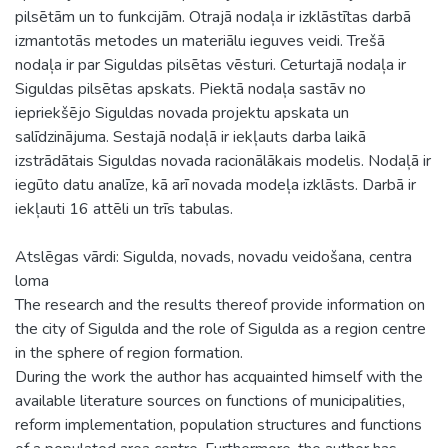
pilsētām un to funkcijām. Otrajā nodaļa ir izklāstītas darbā
izmantotās metodes un materiālu ieguves veidi. Trešā
nodaļa ir par Siguldas pilsētas vēsturi. Ceturtajā nodaļa ir
Siguldas pilsētas apskats. Piektā nodaļa sastāv no
iepriekšējo Siguldas novada projektu apskata un
salīdzinājuma. Sestajā nodaļā ir iekļauts darba laikā
izstrādātais Siguldas novada racionālākais modelis. Nodaļā ir
iegūto datu analīze, kā arī novada modeļa izklāsts. Darbā ir
iekļauti 16 attēli un trīs tabulas.
Atslēgas vārdi: Sigulda, novads, novadu veidošana, centra
loma
The research and the results thereof provide information on
the city of Sigulda and the role of Sigulda as a region centre
in the sphere of region formation.
During the work the author has acquainted himself with the
available literature sources on functions of municipalities,
reform implementation, population structures and functions