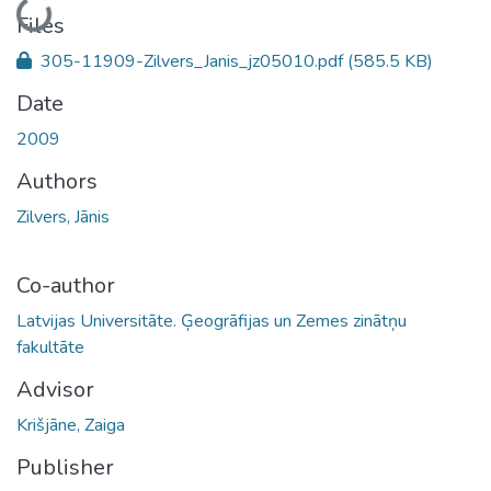
Loading...
Files
305-11909-Zilvers_Janis_jz05010.pdf
(585.5 KB)
Date
2009
Authors
Zilvers, Jānis
Co-author
Latvijas Universitāte. Ģeogrāfijas un Zemes zinātņu
fakultāte
Advisor
Krišjāne, Zaiga
Publisher