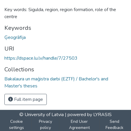
Key words: Sigulda, region, region formation, role of the
centre
Keywords
Ģeogrāfija
URI
https://dspace.lu.lv/handle/7/27503
Collections
Bakalaura un maģistra darbi (EZTF) / Bachelor's and
Master's theses
Full item page
© University of Latvia |
powered by LYRASIS
Cookie
Privacy
End User
Send
settings
policy
Agreement
Feedback