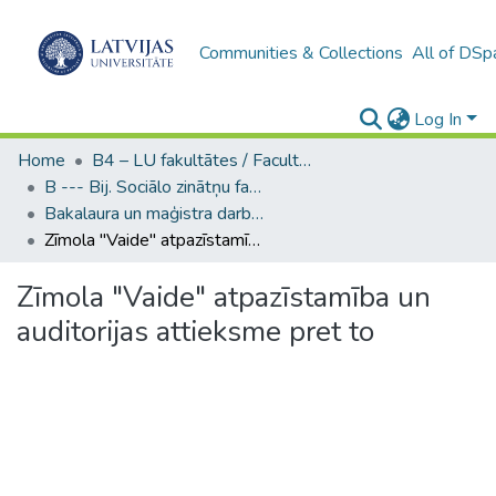
Communities & Collections
All of DSp
Log In
Home
B4 – LU fakultātes / Faculties of the UL
B --- Bij. Sociālo zinātņu fakultātes noslēguma darbi / Faculty of Social Sciences - Graduate works
Bakalaura un maģistra darbi (SZF) / Bachelor's and Master's theses
Zīmola "Vaide" atpazīstamība un auditorijas attieksme pret to
Zīmola "Vaide" atpazīstamība un
auditorijas attieksme pret to