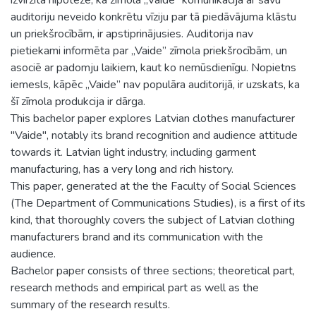
auditoriju neveido konkrētu vīziju par tā piedāvājuma klāstu
un priekšrocībām, ir apstiprinājusies. Auditorija nav
pietiekami informēta par „Vaide” zīmola priekšrocībām, un
asociē ar padomju laikiem, kaut ko nemūsdienīgu. Nopietns
iemesls, kāpēc „Vaide” nav populāra auditorijā, ir uzskats, ka
šī zīmola produkcija ir dārga.
This bachelor paper explores Latvian clothes manufacturer
"Vaide", notably its brand recognition and audience attitude
towards it. Latvian light industry, including garment
manufacturing, has a very long and rich history.
This paper, generated at the the Faculty of Social Sciences
(The Department of Communications Studies), is a first of its
kind, that thoroughly covers the subject of Latvian clothing
manufacturers brand and its communication with the
audience.
Bachelor paper consists of three sections; theoretical part,
research methods and empirical part as well as the
summary of the research results.