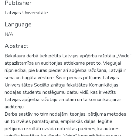
Publisher
Latvijas Universitāte
Language
N/A
Abstract
Bakalaura darbā tiek pētīts Latvijas apģērbu ražotāja „Vaide”
atpazīstamība un auditorijas attieksme pret to. Vieglajai
rūpniecībai, pie kuras pieder arī apģērba ražošana, Latvijā ir
sena un bagāta vēsture. Šis ir pirmais pētījums Latvijas
Universitātes Sociālo zinātņu fakultātes Komunikācijas
nodaļas studentu noslēgumu darbu vidū, kas ir veltīts
Latvijas apģērba ražotāju zīmolam un tā komunikācijai ar
auditoriju.
Darbs sastāv no trim nodaļām: teorijas, pētījuma metodes
un to izvēles pamatojuma, empīriskās daļas. Iegūtie
pētījuma rezultāti uzrāda noteiktas pazīmes, ka autores
izvirzīta hipotēze, ka zīmola „Vaide” komunikācija ar savu