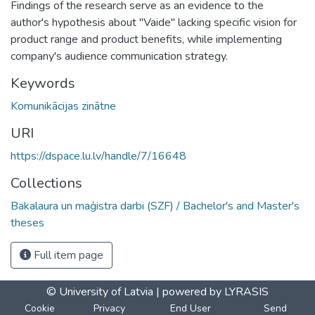
Findings of the research serve as an evidence to the
author's hypothesis about "Vaide" lacking specific vision for
product range and product benefits, while implementing
company's audience communication strategy.
Keywords
Komunikācijas zinātne
URI
https://dspace.lu.lv/handle/7/16648
Collections
Bakalaura un maģistra darbi (SZF) / Bachelor's and Master's
theses
Full item page
© University of Latvia |
powered by LYRASIS
Cookie
Privacy
End User
Send