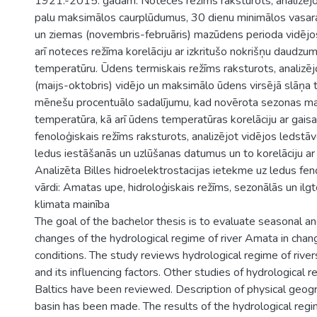
1921.-2015. gadam. Noteces režīms raksturots, analizējo
palu maksimālos caurplūdumus, 30 dienu minimālos vasara
un ziemas (novembris-februāris) mazūdens perioda vidējo
arī noteces režīma korelāciju ar izkritušo nokrišņu daudzu
temperatūru. Ūdens termiskais režīms raksturots, analizēj
(maijs-oktobris) vidējo un maksimālo ūdens virsējā slāņa
mēnešu procentuālo sadalījumu, kad novērota sezonas m
temperatūra, kā arī ūdens temperatūras korelāciju ar gais
fenoloģiskais režīms raksturots, analizējot vidējos ledstā
ledus iestāšanās un uzlūšanas datumus un to korelāciju ar
Analizēta Billes hidroelektrostacijas ietekme uz ledus fen
vārdi: Amatas upe, hidroloģiskais režīms, sezonālās un ilg
klimata mainība
The goal of the bachelor thesis is to evaluate seasonal a
changes of the hydrological regime of river Amata in chan
conditions. The study reviews hydrological regime of rivers
and its influencing factors. Other studies of hydrological r
Baltics have been reviewed. Description of physical geog
basin has been made. The results of the hydrological regi