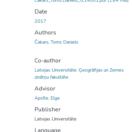
Cakars_Toms.Daniels_tc14001.pdf
(1.64 MB)
Date
2017
Authors
Čakars, Toms Daniels
Co-author
Latvijas Universitāte. Ģeogrāfijas un Zemes
zinātņu fakultāte
Advisor
Apsīte, Elga
Publisher
Latvijas Universitāte
Language