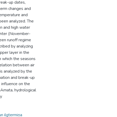
reak-up dates,
-term changes and
 temperature and
 been analyzed. The
an and high water
inter (November-
een runoff regime
ribed by analyzing
per layer in the
n which the seasons
elation between air
is analyzed by the
rmation and break-up
e influence on the
 Amata, hydrological
ty
un ilgtermiņa