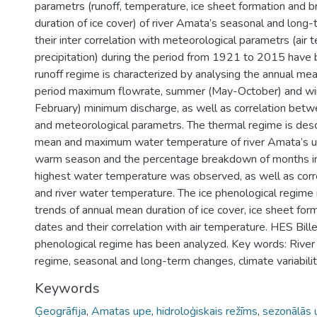
parametrs (runoff, temperature, ice sheet formation and b
duration of ice cover) of river Amata’s seasonal and long
their inter correlation with meteorological parametrs (air
precipitation) during the period from 1921 to 2015 have
runoff regime is characterized by analysing the annual me
period maximum flowrate, summer (May-October) and w
February) minimum discharge, as well as correlation betw
and meteorological parametrs. The thermal regime is desc
mean and maximum water temperature of river Amata’s up
warm season and the percentage breakdown of months i
highest water temperature was observed, as well as corr
and river water temperature. The ice phenological regime 
trends of annual mean duration of ice cover, ice sheet fo
dates and their correlation with air temperature. HES Bill
phenological regime has been analyzed. Key words: River
regime, seasonal and long-term changes, climate variabili
Keywords
Ģeogrāfija
,
Amatas upe
,
hidroloģiskais režīms
,
sezonālās 