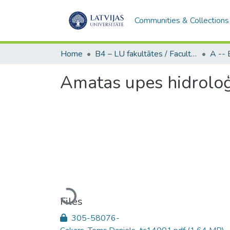
Communities & Collections
Home
B4 – LU fakultātes / Faculties of the UL
Amatas upes hidroloģ
Loading...
Files
305-58076-