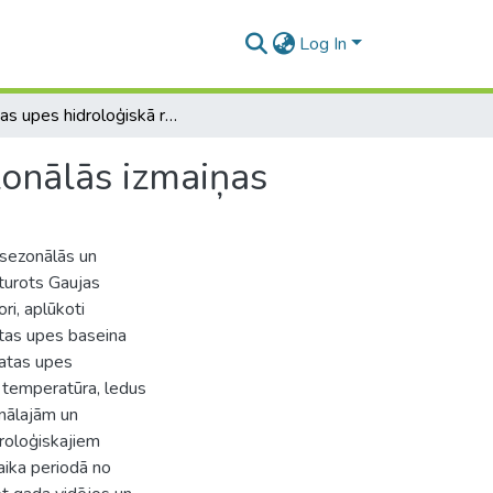
Log In
Amatas upes hidroloģiskā režīma ilgtermiņa un sezonālās izmaiņas
zonālās izmaiņas
 sezonālās un
turots Gaujas
ri, aplūkoti
atas upes baseina
matas upes
 temperatūra, ledus
nālajām un
roloģiskajiem
aika periodā no