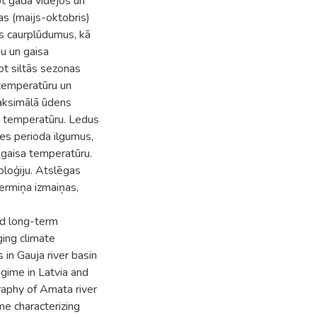
t gada vidējos un
s (maijs-oktobris)
s caurplūdumus, kā
mu un gaisa
ot siltās sezonas
 temperatūru un
aksimālā ūdens
a temperatūru. Ledus
ves perioda ilgumus,
 gaisa temperatūru.
oloģiju. Atslēgas
termiņa izmaiņas,
nd long-term
ging climate
 in Gauja river basin
egime in Latvia and
raphy of Amata river
me characterizing