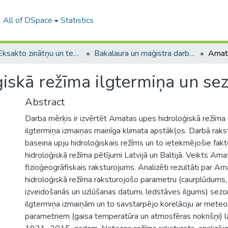
All of DSpace
Statistics
A -- Eksakto zinātņu un tehnoloģiju fakultāte / Faculty of Science and Technology
Bakalaura un maģistra darbi (EZTF) / Bachelor's and Master's theses
iskā režīma ilgtermiņa un se
Abstract
Darba mērķis ir izvērtēt Amatas upes hidroloģiskā režīma
ilgtermiņa izmaiņas mainīga klimata apstākļos. Darbā raks
baseina upju hidroloģiskais režīms un to ietekmējošie fakto
hidroloģiskā režīma pētījumi Latvijā un Baltijā. Veikts Am
fizioģeogrāfiskais raksturojums. Analizēti rezultāti par A
hidroloģiskā režīma raksturojošo parametru (caurplūdums,
izveidošanās un uzlūšanas datumi, ledstāves ilgums) sezo
ilgtermiņa izmaiņām un to savstarpējo korelāciju ar meteo
parametriem (gaisa temperatūra un atmosfēras nokrišņi) l