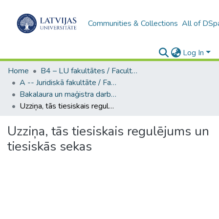
Communities & Collections
All of DSp
Log In
Home
B4 – LU fakultātes / Faculties of the UL
A -- Juridiskā fakultāte / Faculty of Law
Bakalaura un maģistra darbi (JF) / Bachelor's and Master's theses
Uzziņa, tās tiesiskais regulējums un tiesiskās sekas
Uzziņa, tās tiesiskais regulējums un
tiesiskās sekas