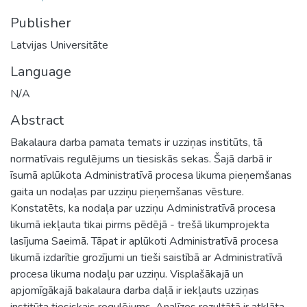
Publisher
Latvijas Universitāte
Language
N/A
Abstract
Bakalaura darba pamata temats ir uzziņas institūts, tā
normatīvais regulējums un tiesiskās sekas. Šajā darbā ir
īsumā aplūkota Administratīvā procesa likuma pieņemšanas
gaita un nodaļas par uzziņu pieņemšanas vēsture.
Konstatēts, ka nodaļa par uzziņu Administratīvā procesa
likumā iekļauta tikai pirms pēdējā - trešā likumprojekta
lasījuma Saeimā. Tāpat ir aplūkoti Administratīvā procesa
likumā izdarītie grozījumi un tieši saistībā ar Administratīvā
procesa likuma nodaļu par uzziņu. Visplašākajā un
apjomīgākajā bakalaura darba daļā ir iekļauts uzziņas
institūta tiesiskais regulējums. Analīzes rezultātā ir atklāta