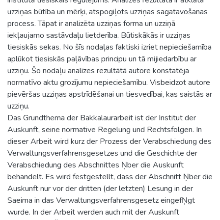
uzziņas būtība un mērķi, atspogiļots uzziņas sagatavošanas
process. Tāpat ir analizēta uzziņas forma un uzziņā
iekļaujamo sastāvdaļu lietderība. Būtiskākās ir uzziņas
tiesiskās sekas. No šīs nodaļas faktiski izriet nepieciešamība
aplūkot tiesiskās paļāvības principu un tā mijiedarbību ar
uzziņu. Šo nodaļu analīzes rezultātā autore konstatēja
normatīvo aktu grozījumu nepieciešamību. Visbeidzot autore
pievēršas uzziņas apstrīdēšanai un tiesvedībai, kas saistās ar
uzziņu.
Das Grundthema der Bakkalaurarbeit ist der Institut der
Auskunft, seine normative Regelung und Rechtsfolgen. In
dieser Arbeit wird kurz der Prozess der Verabschiedung des
Verwaltungsverfahrensgesetzes und die Geschichte der
Verabschiedung des Abschnittes Ņber die Auskunft
behandelt. Es wird festgestellt, dass der Abschnitt Ņber die
Auskunft nur vor der dritten (der letzten) Lesung in der
Saeima in das Verwaltungsverfahrensgesetz eingefŅgt
wurde. In der Arbeit werden auch mit der Auskunft