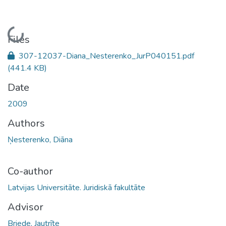
Loading...
Files
307-12037-Diana_Nesterenko_JurP040151.pdf
(441.4 KB)
Date
2009
Authors
Ņesterenko, Diāna
Co-author
Latvijas Universitāte. Juridiskā fakultāte
Advisor
Briede, Jautrīte