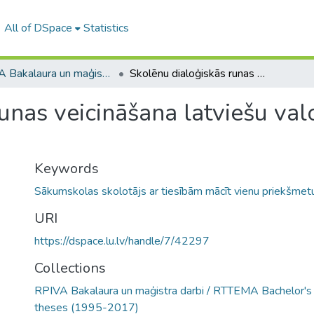
All of DSpace
Statistics
RPIVA Bakalaura un maģistra darbi / RTTEMA Bachelor's and Master's theses (1995-2017)
Skolēnu dialoģiskās runas veicināšana latviešu valodas stundās sākumskolas 4. klasē
unas veicināšana latviešu va
Keywords
Sākumskolas skolotājs ar tiesībām mācīt vienu priekšme
URI
https://dspace.lu.lv/handle/7/42297
Collections
RPIVA Bakalaura un maģistra darbi / RTTEMA Bachelor's
theses (1995-2017)