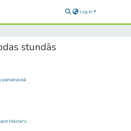
Log In
lodas stundās
tu pamatskolā
 and Master's