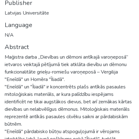
Publisher
Latvijas Universitāte
Language
N/A
Abstract
Maģistra darba „Dievības un dēmoni antīkajā varoņeposā”
ietvaros veiktajā pētījumā tiek atklāta dievību un dēmonu
funkcionalitāte grieķu-romiešu varoņeposā – Vergilija
"Eneīdā" un Homēra "Īliadā".
"Eneīdā" un "Īliadā" ir koncentrēts plašs antīkās pasaules
mitoloģiskais materiāls, ar kura palīdzību iespējams
identificēt ne tikai augstākos dievus, bet arī zemākas kārtas
dievības un nelabvēlīgus dēmonus. Mitoloģiskais materiāls
reprezentē antīkās pasaules cilvēku saikni ar pārdabiskām
būtnēm.
"Eneīdā" pārdabisko būtņu atspoguļojumā ir vērojams
izteiktāks labā-ļaunā nošķīrums nekā "Īliadā", turklāt