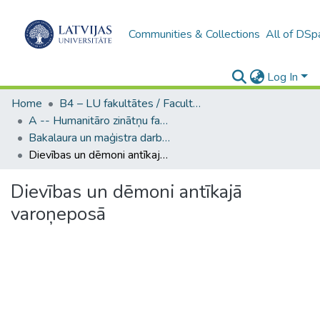
Communities & Collections
All of DSp
Log In
Home
B4 – LU fakultātes / Faculties of the UL
A -- Humanitāro zinātņu fakultāte / Faculty of Humanities
Bakalaura un maģistra darbi (HZF) / Bachelor's and Master's theses
Dievības un dēmoni antīkajā varoņeposā
Dievības un dēmoni antīkajā
varoņeposā