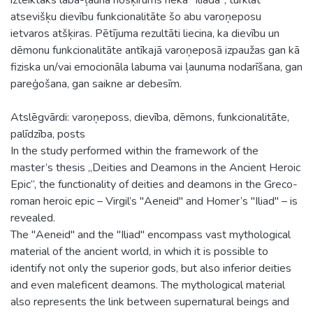
atsevišķu dievību funkcionalitāte šo abu varoņeposu
ietvaros atšķiras. Pētījuma rezultāti liecina, ka dievību un
dēmonu funkcionalitāte antīkajā varoņeposā izpaužas gan kā
fiziska un/vai emocionāla labuma vai ļaunuma nodarīšana, gan
pareģošana, gan saikne ar debesīm.
Atslēgvārdi: varoņeposs, dievība, dēmons, funkcionalitāte,
palīdzība, posts
In the study performed within the framework of the
master’s thesis „Deities and Deamons in the Ancient Heroic
Epic”, the functionality of deities and deamons in the Greco-
roman heroic epic – Virgil’s "Aeneid" and Homer’s "Iliad" – is
revealed.
The "Aeneid" and the "Iliad" encompass vast mythological
material of the ancient world, in which it is possible to
identify not only the superior gods, but also inferior deities
and even maleficent deamons. The mythological material
also represents the link between supernatural beings and