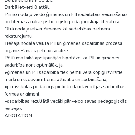
Darbā ietverti 8 attēli.
Pirmo nodaļu veido ģimenes un PII sadarbības veicināšanas
problēmas analīze psiholoģiski pedagoģiskajā literatūrā.
Otrā nodaļa ietver ģimenes kā sadarbības partnera
raksturojumu.
Trešajā nodaļā veikta PII un ģimenes sadarbības procesa
organizēšana, izpēte un analīze.
Pētījuma laikā apstiprinājās hipotēze, ka PII un ģimenes
sadarbība norit optimālāk, ja:
•ģimenes un PII sadarbībā tiek ņemti vērā kopīgi izvirzītie
mērķi un uzdevumi bērna attīstībā un audzināšanā;
•pirmsskolas pedagogs pielieto daudzveidīgas sadarbības
formas ar ģimeni;
•sadarbības rezultātā vecāki pilnveido savas pedagoģiskās
iespējas
ANOTATION