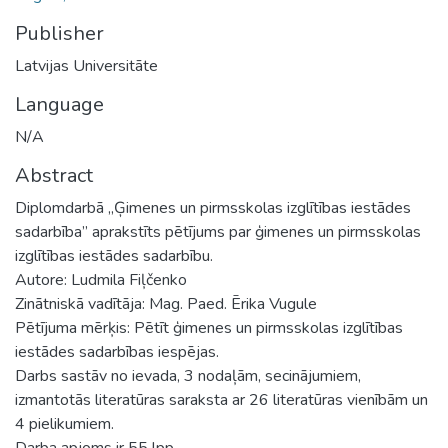
Publisher
Latvijas Universitāte
Language
N/A
Abstract
Diplomdarbā „Ģimenes un pirmsskolas izglītības iestādes
sadarbība” aprakstīts pētījums par ģimenes un pirmsskolas
izglītības iestādes sadarbību.
Autore: Ludmila Fiļčenko
Zinātniskā vadītāja: Mag. Paed. Ērika Vugule
Pētījuma mērķis: Pētīt ģimenes un pirmsskolas izglītības
iestādes sadarbības iespējas.
Darbs sastāv no ievada, 3 nodaļām, secinājumiem,
izmantotās literatūras saraksta ar 26 literatūras vienībām un
4 pielikumiem.
Darba apjoms ir 55 lpp.