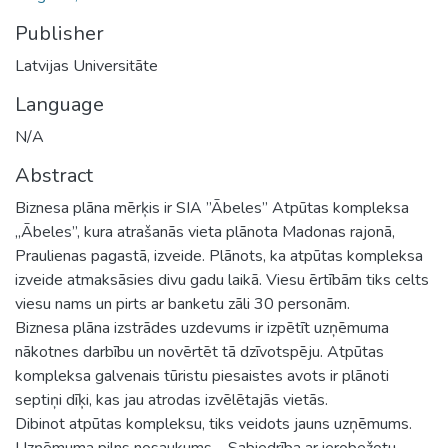
Publisher
Latvijas Universitāte
Language
N/A
Abstract
Biznesa plāna mērķis ir SIA ”Ābeles” Atpūtas kompleksa
„Ābeles”, kura atrašanās vieta plānota Madonas rajonā,
Praulienas pagastā, izveide. Plānots, ka atpūtas kompleksa
izveide atmaksāsies divu gadu laikā. Viesu ērtībām tiks celts
viesu nams un pirts ar banketu zāli 30 personām.
Biznesa plāna izstrādes uzdevums ir izpētīt uzņēmuma
nākotnes darbību un novērtēt tā dzīvotspēju. Atpūtas
kompleksa galvenais tūristu piesaistes avots ir plānoti
septiņi dīķi, kas jau atrodas izvēlētajās vietās.
Dibinot atpūtas kompleksu, tiks veidots jauns uzņēmums.
Uzņēmuma pilns nosaukums – Sabiedrība ar ierobežotu