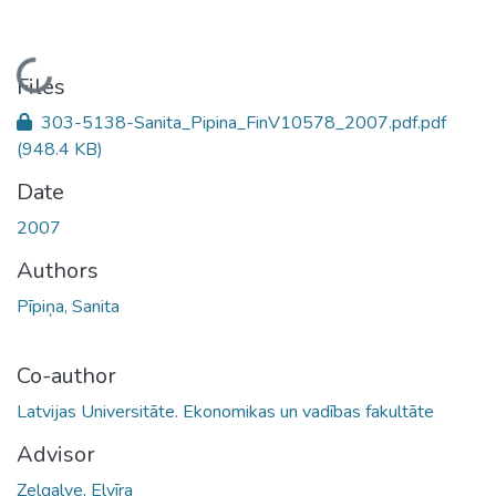
Loading...
Files
303-5138-Sanita_Pipina_FinV10578_2007.pdf.pdf
(948.4 KB)
Date
2007
Authors
Pīpiņa, Sanita
Co-author
Latvijas Universitāte. Ekonomikas un vadības fakultāte
Advisor
Zelgalve, Elvīra