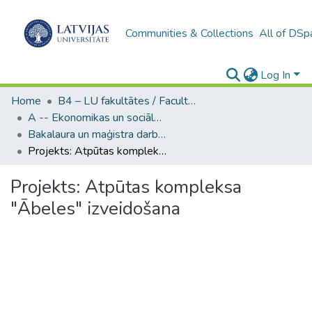
Communities & Collections
All of DSp
Log In
Home
B4 – LU fakultātes / Faculties of the UL
A -- Ekonomikas un sociālo zinātņu fakultāte / Faculty of Economics and Social Sciences
Bakalaura un maģistra darbi (ESZF) / Bachelor's and Master's theses
Projekts: Atpūtas kompleksa "Ābeles" izveidošana
Projekts: Atpūtas kompleksa
"Ābeles" izveidošana