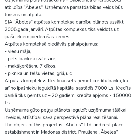
atbildība “Ābeles”. Uzņēmuma pamatdarbības veids būs
tūrisms un atpūta.
SIA ”Ābeles” atpūtas kompleksa darbību plānots uzsākt
2008.gada janvārī. Atpūtas komplekss tiks veidots uz
īpašniekiem piederošās zemes.
Atpūtas kompleksā piedāvās pakalpojumus:
- viesu māja,
- pirts, banketu zāles īre,
- makšķerēšanu 7 dīķos,
- piknika un telšu vietas, grili, u.c.
Atpūtas komplekss tiks finansēts ņemot kredītu bankā, kā
arī no īpašnieku ieguldītā kapitāla, sastādīs 7000 Ls. Kredīts
bankā tiks ņemts uz – 20 gadiem, kredīta apjoms - 150000
Ls.
Uzņēmuma gūto peļņu plānots ieguldīt uzņēmuma tālākai
izveidei, attīstībai, sava perspektīvā plāna realizēšanai.
The object of this project is „Ābeles” Ltd. and rest place
establishment in Madonas district, Prauliena „Ābeles”.