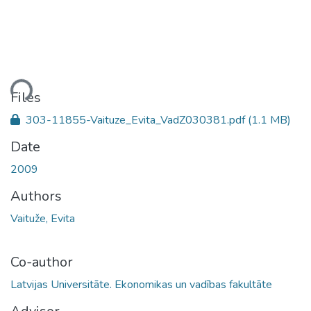
ding...
Files
303-11855-Vaituze_Evita_VadZ030381.pdf
(1.1 MB)
Date
2009
Authors
Vaituže, Evita
Co-author
Latvijas Universitāte. Ekonomikas un vadības fakultāte