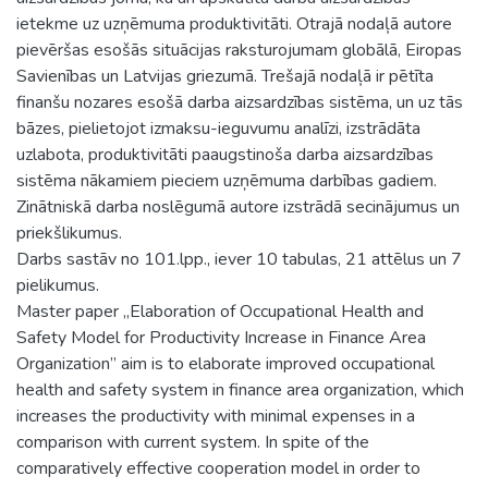
ietekme uz uzņēmuma produktivitāti. Otrajā nodaļā autore
pievēršas esošās situācijas raksturojumam globālā, Eiropas
Savienības un Latvijas griezumā. Trešajā nodaļā ir pētīta
finanšu nozares esošā darba aizsardzības sistēma, un uz tās
bāzes, pielietojot izmaksu-ieguvumu analīzi, izstrādāta
uzlabota, produktivitāti paaugstinoša darba aizsardzības
sistēma nākamiem pieciem uzņēmuma darbības gadiem.
Zinātniskā darba noslēgumā autore izstrādā secinājumus un
priekšlikumus.
Darbs sastāv no 101.lpp., iever 10 tabulas, 21 attēlus un 7
pielikumus.
Master paper „Elaboration of Occupational Health and
Safety Model for Productivity Increase in Finance Area
Organization” aim is to elaborate improved occupational
health and safety system in finance area organization, which
increases the productivity with minimal expenses in a
comparison with current system. In spite of the
comparatively effective cooperation model in order to