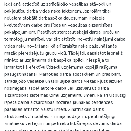
iekšienē attiecībā uz strādājošo veselības stāvokli un
pakļautību darba vides riska faktoriem. Joprojām tikai
nelielam globālā darbaspēka daudzumam ir pieeja
kvalitatīviem darba drošības un veselības aizsardzības
pakalpojumiem. Pastāvot starptautiskajai darba, preču un
tehnoloģiju mainībai, var tikt attīstīti inovatīvi risinājumi darba
vides risku novēršanai, kā arī izraisīta riska palielināšanās
mazāk pieredzējušu grupu vidū. Tādējādi, sasaistot iepriekš
minēto ar uzņēmuma darbaspēka izpildi, ir iespēja to
izmantot kā efektīvu līdzekli uzņēmuma kopējā ražīguma
paaugstināšanai. Mainoties darba apstākļiem un prasībām,
strādājošo veselība un labklājība darba vietās kļūst aizvien
nozīmīgāka, tādēļ autore darbā liek uzsvaru uz darba
aizsardzības sistēmas lomu uzņēmumu līmenī, kā arī vispusīgi
izpēta darba aizsardzības nozares jaunākās tendences
pasaules attīstīto valstu līmenī. Zinātniskais darbs
strukturēts 3 nodaļās. Pirmajā nodaļā ir izpētīti atšķirīgi
zinātnieku vērtējumi un pētnieku līdzšinējais devums darba
aizsardzības jomā, kā arī apskatīta darba aizsardzības