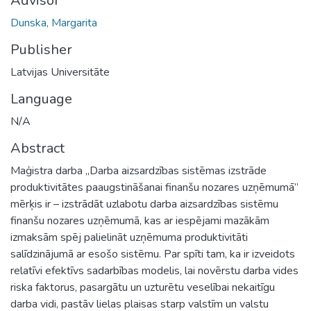
Advisor
Dunska, Margarita
Publisher
Latvijas Universitāte
Language
N/A
Abstract
Maģistra darba „Darba aizsardzības sistēmas izstrāde
produktivitātes paaugstināšanai finanšu nozares uzņēmumā”
mērķis ir – izstrādāt uzlabotu darba aizsardzības sistēmu
finanšu nozares uzņēmumā, kas ar iespējami mazākām
izmaksām spēj palielināt uzņēmuma produktivitāti
salīdzinājumā ar esošo sistēmu. Par spīti tam, ka ir izveidots
relatīvi efektīvs sadarbības modelis, lai novērstu darba vides
riska faktorus, pasargātu un uzturētu veselībai nekaitīgu
darba vidi, pastāv lielas plaisas starp valstīm un valstu