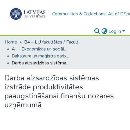
Communities & Collections
All of DSp
Log In
Home
B4 – LU fakultātes / Faculties of the UL
A -- Ekonomikas un sociālo zinātņu fakultāte / Faculty of Economics and Social Sciences
Bakalaura un maģistra darbi (ESZF) / Bachelor's and Master's theses
Darba aizsardzības sistēmas izstrāde produktivitātes paaugstināšanai finanšu nozares uzņēmumā
Darba aizsardzības sistēmas
izstrāde produktivitātes
paaugstināšanai finanšu nozares
uzņēmumā