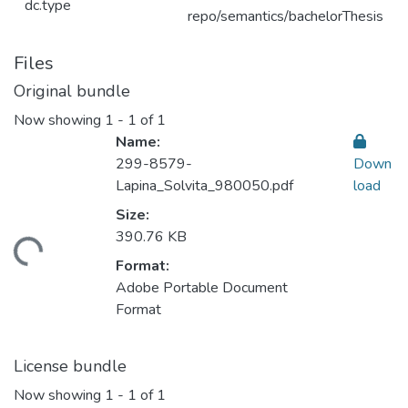
dc.type
repo/semantics/bachelorThesis
Files
Original bundle
Now showing
1 - 1 of 1
Name:
299-8579-
Down
Lapina_Solvita_980050.pdf
load
Size:
390.76 KB
ding...
Format:
Adobe Portable Document
Format
License bundle
Now showing
1 - 1 of 1