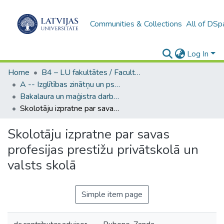
Communities & Collections
All of DSp
Log In
Home
B4 – LU fakultātes / Faculties of the UL
A -- Izglītības zinātņu un psiholoģijas fakultāte / Faculty of Education Sciences and Psychology
Bakalaura un maģistra darbi (PPMF) / Bachelor's and Master's theses
Skolotāju izpratne par savas profesijas prestižu privātskolā un valsts skolā
Skolotāju izpratne par savas
profesijas prestižu privātskolā un
valsts skolā
Simple item page