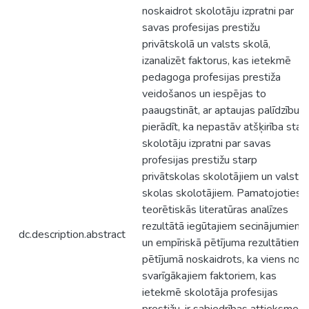
noskaidrot skolotāju izpratni par
savas profesijas prestižu
privātskolā un valsts skolā,
izanalizēt faktorus, kas ietekmē
pedagoga profesijas prestiža
veidošanos un iespējas to
paaugstināt, ar aptaujas palīdzību
pierādīt, ka nepastāv atšķirība star
skolotāju izpratni par savas
profesijas prestižu starp
privātskolas skolotājiem un valsts
skolas skolotājiem. Pamatojoties 
teorētiskās literatūras analīzes
rezultātā iegūtajiem secinājumiem
dc.description.abstract
un empīriskā pētījuma rezultātiem,
pētījumā noskaidrots, ka viens no
svarīgākajiem faktoriem, kas
ietekmē skolotāja profesijas