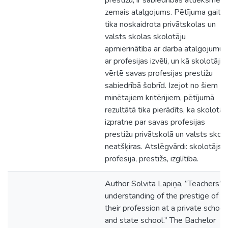
prestižu, ir sabiedrības attieksme u
zemais atalgojums. Pētījuma gaitā
tika noskaidrota privātskolas un
valsts skolas skolotāju
apmierinātība ar darba atalgojumu,
ar profesijas izvēli, un kā skolotāji
vērtē savas profesijas prestižu
sabiedrībā šobrīd. Izejot no šiem
minētajiem kritērijiem, pētījumā
rezultātā tika pierādīts, ka skolotāj
izpratne par savas profesijas
prestižu privātskolā un valsts skolā
neatšķiras. Atslēgvārdi: skolotājs,
profesija, prestižs, izglītība.
Author Solvita Lapiņa, ”Teachers’
understanding of the prestige of
their profession at a private school
and state school.” The Bachelor