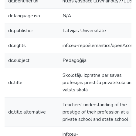
dc.identifier.uri
https://dspace.lu.lv/handle/7/116
dc.language.iso
N/A
dc.publisher
Latvijas Universitāte
dc.rights
info:eu-repo/semantics/openAcces
dc.subject
Pedagoģija
Skolotāju izpratne par savas
dc.title
profesijas prestižu privātskolā un
valsts skolā
Teachers’ understanding of the
dc.title.alternative
prestige of their profession at a
private school and state school
info:eu-