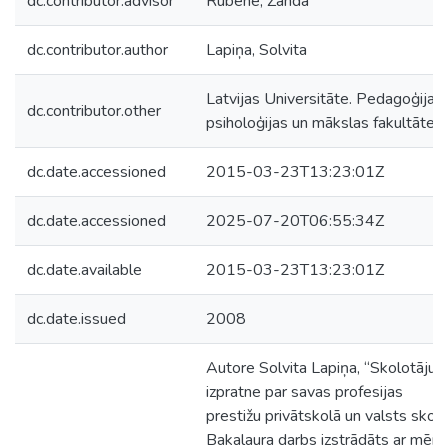
dc.contributor.advisor
Rubene, Zanda
dc.contributor.author
Lapiņa, Solvita
Latvijas Universitāte. Pedagoģijas,
dc.contributor.other
psiholoģijas un mākslas fakultāte
dc.date.accessioned
2015-03-23T13:23:01Z
dc.date.accessioned
2025-07-20T06:55:34Z
dc.date.available
2015-03-23T13:23:01Z
dc.date.issued
2008
Autore Solvita Lapiņa, “Skolotāju
izpratne par savas profesijas
prestižu privātskolā un valsts skolā
Bakalaura darbs izstrādāts ar mērķi