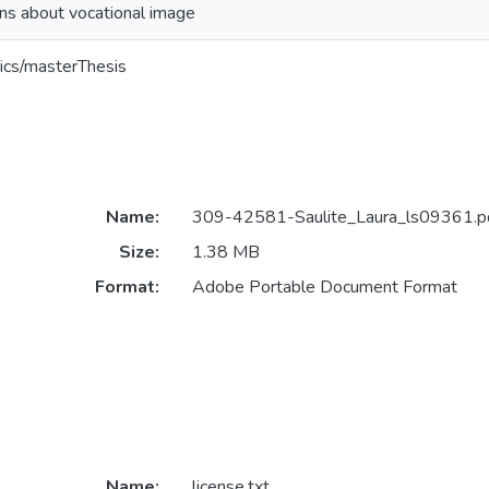
ns about vocational image
ics/masterThesis
Name:
309-42581-Saulite_Laura_ls09361.p
Size:
1.38 MB
Format:
Adobe Portable Document Format
Name:
license.txt