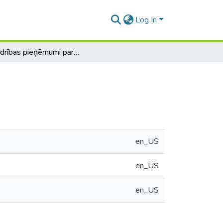
Log In
Sabiedrības pieņēmumi par profesionālo tēlu
en_US
en_US
en_US