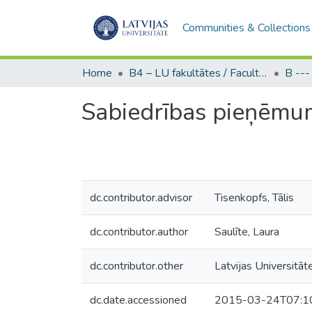
Communities & Collections
Home
B4 – LU fakultātes / Faculties of the UL
Sabiedrības pieņēmum
dc.contributor.advisor
Tisenkopfs, Tālis
dc.contributor.author
Saulīte, Laura
dc.contributor.other
Latvijas Universitāte
dc.date.accessioned
2015-03-24T07:1