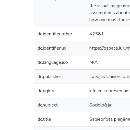
the visual image is i
assumptions about v
how one must look wo
dc.identifier.other
42581
dc.identifier.uri
https://dspace.lu.l
dc.language.iso
N/A
dc.publisher
Latvijas Universitāt
dc.rights
info:eu-repo/seman
dc.subject
Socioloģija
dc.title
Sabiedrības pieņēmu