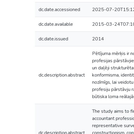
dc.date.accessioned
2025-07-20T15:1
dc.date.available
2015-03-24T07:1
dc.date.issued
2014
Pētījuma mērķis ir 
profesijas pārstāvji
un daļēji strukturēt
dc.description.abstract
konformisma, identitā
nozīmīgs, lai veidot
profesiju pārstāvju 
būtiska loma reālajā
The study aims to f
accountant professi
representative surv
dc.description.abstract
constructionism, con