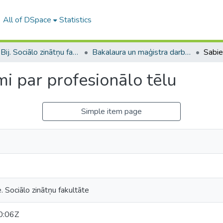
All of DSpace
Statistics
B --- Bij. Sociālo zinātņu fakultātes noslēguma darbi / Faculty of Social Sciences - Graduate works
Bakalaura un maģistra darbi (SZF) / Bachelor's and Master's theses
i par profesionālo tēlu
Simple item page
. Sociālo zinātņu fakultāte
0:06Z