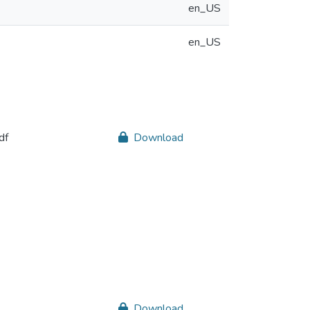
en_US
en_US
df
Download
Download