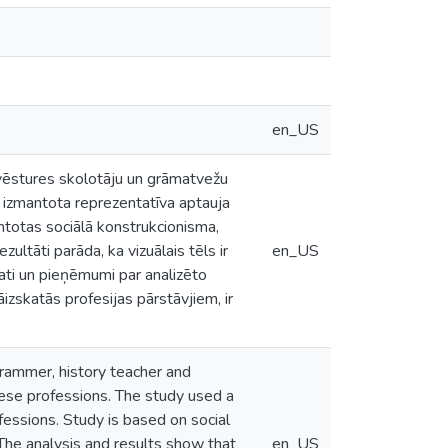
en_US
vēstures skolotāju un grāmatvežu
ē izmantota reprezentatīva aptauja
antotas sociālā konstrukcionisma,
ultāti parāda, ka vizuālais tēls ir
en_US
tati un pieņēmumi par analizēto
izskatās profesijas pārstāvjiem, ir
rammer, history teacher and
se professions. The study used a
essions. Study is based on social
The analysis and results show that
en_US