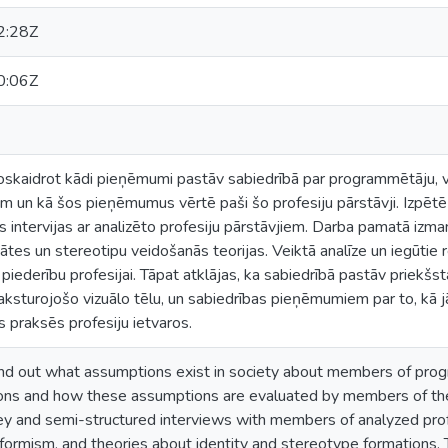
2:28Z
0:06Z
noskaidrot kādi pieņēmumi pastāv sabiedrībā par programmētāju, 
em un kā šos pieņēmumus vērtē paši šo profesiju pārstāvji. Izpēt
as intervijas ar analizēto profesiju pārstāvjiem. Darba pamatā izm
tes un stereotipu veidošanās teorijas. Veiktā analīze un iegūtie rez
u piederību profesijai. Tāpat atklājas, ka sabiedrībā pastāv priekšs
raksturojošo vizuālo tēlu, un sabiedrības pieņēmumiem par to, kā jā
s praksēs profesiju ietvaros.
ind out what assumptions exist in society about members of prog
ons and how these assumptions are evaluated by members of the
ey and semi-structured interviews with members of analyzed prof
formism, and theories about identity and stereotype formations. 