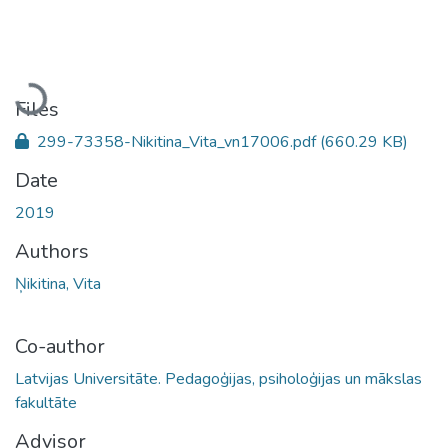
Loading...
Files
299-73358-Nikitina_Vita_vn17006.pdf
(660.29 KB)
Date
2019
Authors
Ņikitina, Vita
Co-author
Latvijas Universitāte. Pedagoģijas, psiholoģijas un mākslas
fakultāte
Advisor