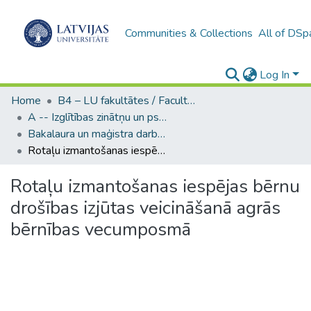
Communities & Collections
All of DSp
Log In
Home
B4 – LU fakultātes / Faculties of the UL
A -- Izglītības zinātņu un psiholoģijas fakultāte / Faculty of Education Sciences and Psychology
Bakalaura un maģistra darbi (PPMF) / Bachelor's and Master's theses
Rotaļu izmantošanas iespējas bērnu drošības izjūtas veicināšanā agrās bērnības vecumposmā
Rotaļu izmantošanas iespējas bērnu
drošības izjūtas veicināšanā agrās
bērnības vecumposmā