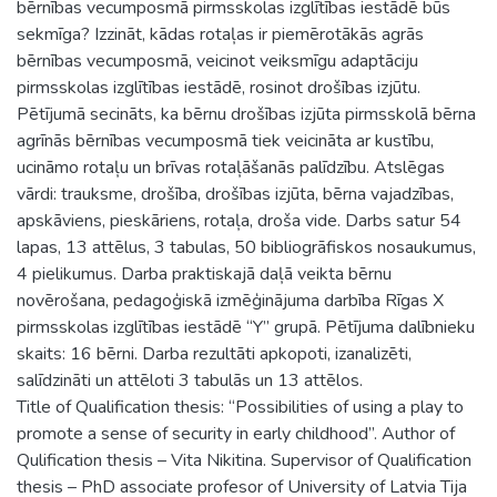
bērnības vecumposmā pirmsskolas izglītības iestādē būs
sekmīga? Izzināt, kādas rotaļas ir piemērotākās agrās
bērnības vecumposmā, veicinot veiksmīgu adaptāciju
pirmsskolas izglītības iestādē, rosinot drošības izjūtu.
Pētījumā secināts, ka bērnu drošības izjūta pirmsskolā bērna
agrīnās bērnības vecumposmā tiek veicināta ar kustību,
ucināmo rotaļu un brīvas rotaļāšanās palīdzību. Atslēgas
vārdi: trauksme, drošība, drošības izjūta, bērna vajadzības,
apskāviens, pieskāriens, rotaļa, droša vide. Darbs satur 54
lapas, 13 attēlus, 3 tabulas, 50 bibliogrāfiskos nosaukumus,
4 pielikumus. Darba praktiskajā daļā veikta bērnu
novērošana, pedagoģiskā izmēģinājuma darbība Rīgas X
pirmsskolas izglītības iestādē “Y” grupā. Pētījuma dalībnieku
skaits: 16 bērni. Darba rezultāti apkopoti, izanalizēti,
salīdzināti un attēloti 3 tabulās un 13 attēlos.
Title of Qualification thesis: “Possibilities of using a play to
promote a sense of security in early childhood”. Author of
Qulification thesis – Vita Nikitina. Supervisor of Qualification
thesis – PhD associate profesor of University of Latvia Tija