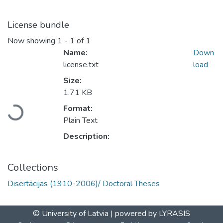
License bundle
Now showing
1 - 1 of 1
Name:
Down
license.txt
load
Size:
Loading...
1.71 KB
Format:
Plain Text
Description:
Collections
Disertācijas (1910-2006)/ Doctoral Theses
© University of Latvia |
powered by LYRASIS