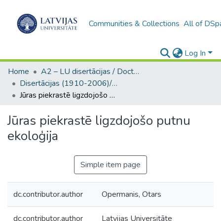
Communities & Collections
All of DSp
Log In
Home
A2 – LU disertācijas / Doctoral theses UL
Disertācijas (1910-2006)/ Doctoral Theses
Jūras piekrastē ligzdojošo putnu ekoloģija
Jūras piekrastē ligzdojošo putnu
ekoloģija
Simple item page
dc.contributor.author
Opermanis, Otars
dc.contributor.author
Latvijas Universitāte