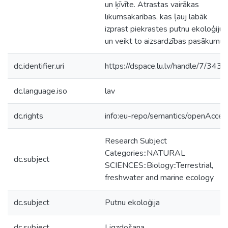
un ķīvīte. Atrastas vairākas
likumsakarības, kas ļauj labāk
izprast piekrastes putnu ekoloģiju
un veikt to aizsardzības pasākumus
dc.identifier.uri
https://dspace.lu.lv/handle/7/343
dc.language.iso
lav
dc.rights
info:eu-repo/semantics/openAcces
Research Subject
Categories::NATURAL
dc.subject
SCIENCES::Biology::Terrestrial,
freshwater and marine ecology
dc.subject
Putnu ekoloģija
dc.subject
Ligzdošana