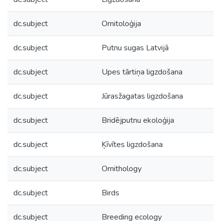
dc.subject
Ornitoloģija
dc.subject
Putnu sugas Latvijā
dc.subject
Upes tārtiņa ligzdošana
dc.subject
Jūrasžagatas ligzdošana
dc.subject
Bridējputnu ekoloģija
dc.subject
Ķīvītes ligzdošana
dc.subject
Ornithology
dc.subject
Birds
dc.subject
Breeding ecology