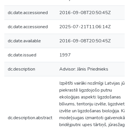
dc.date.accessioned
2016-09-08T20:50:45Z
dc.date.accessioned
2025-07-21T11:06:14Z
dc.date.available
2016-09-08T20:50:45Z
dc.date.issued
1997
dc.description
Advisor: Jānis Priednieks
Izpētīti vairāki nozīmīgi Latvijas jūra
piekrastē ligzdojošo putnu
ekoloģijas aspekti: ligzdošanas
blīvums, teritoriju izvēle, ligzdvietu
izvēle un ligzdošanas bioloģija. Kā
dc.description.abstract
modeļsugas izmantoti galvenokārt
bridējputni: upes tārtiņš, jūrasžaga