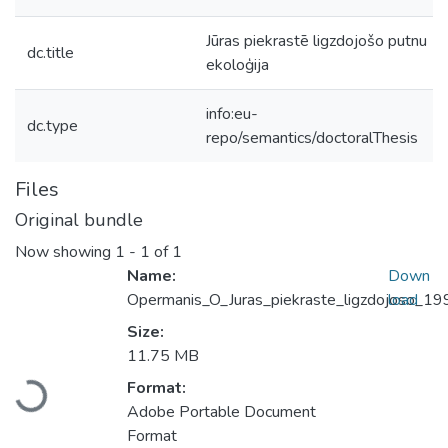
Jūras piekrastē ligzdojošo putnu
dc.title
ekoloģija
info:eu-
dc.type
repo/semantics/doctoralThesis
Files
Original bundle
Now showing
1 - 1 of 1
Name:
Down
Opermanis_O_Juras_piekraste_ligzdojoso_19
load
Size:
Loading...
11.75 MB
Format:
Adobe Portable Document
Format