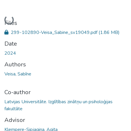
Loading...
Files
299-102890-Veisa_Sabine_sv19049.pdf
(1.86 MB)
Date
2024
Authors
Veisa, Sabīne
Co-author
Latvijas Universitāte. Izglītības zinātņu un psiholoģijas
fakultāte
Advisor
Klempere-Sipjagina, Agita