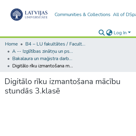
Communities & Collections
All of DSp
Log In
Home
B4 – LU fakultātes / Faculties of the UL
A -- Izglītības zinātņu un psiholoģijas fakultāte / Faculty of Education Sciences and Psychology
Bakalaura un maģistra darbi (PPMF) / Bachelor's and Master's theses
Digitālo rīku izmantošana mācību stundās 3.klasē
Digitālo rīku izmantošana mācību
stundās 3.klasē