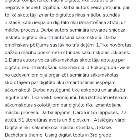
negatīvie aspekti izglītībā. Darba autors veica pētījumu par
to, kā skolotāji izmanto digitālos rīkus mācību stundās
3.klasē, kādu iespaidu digitālo rīku izmantošana atstāj uz
mācību procesu. Darba autors semināra ietvaros sniedza
ieskatu digitālo rīku izmantošanā sākumskolā. Darba
empīriskais pētījums sastāv no trīs daļām: 1.Tika novērotas
dažādu mācību priekšmetu stundas sākumskolas 3.klasēs.
2.Darba autors veica sākumskolas skolotāju aptauju par
digitālo rīku izmantošanu sākumskolā. 3.Fokusgrupa -viens
no uzdevumiem bija organizēt semināru sākumskolas
skolotājiem par digitālo rīku izmantošanas iespējām
sākumskolā. Darba noslēgumā tika apkopoti un analizēti
iegūtie dati. Tika veikti secinājumi. Tika izstrādāti ieteikumi
sākumskolas skolotājiem par digitālo rīku izmantošanu
mācību procesā. Darba apjoms: Darbā ir 55 lappuses, 22
attēli, 51 literatūras avots un 3 pielikumi. Atslēgas vārdi:
Digitālie rīki, sākumskola, mācību stundas, 3.klase.
Bachelor's theme: Using digital tools in 3rd grade