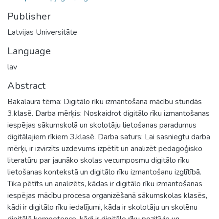
Publisher
Latvijas Universitāte
Language
lav
Abstract
Bakalaura tēma: Digitālo rīku izmantošana mācību stundās
3.klasē. Darba mērķis: Noskaidrot digitālo rīku izmantošanas
iespējas sākumskolā un skolotāju lietošanas paradumus
digitālajiem rīkiem 3.klasē. Darba saturs: Lai sasniegtu darba
mērķi, ir izvirzīts uzdevums izpētīt un analizēt pedagoģisko
literatūru par jaunāko skolas vecumposmu digitālo rīku
lietošanas kontekstā un digitālo rīku izmantošanu izglītībā.
Tika pētīts un analizēts, kādas ir digitālo rīku izmantošanas
iespējas mācību procesa organizēšanā sākumskolas klasēs,
kādi ir digitālo rīku iedalījumi, kāda ir skolotāju un skolēnu
digitālā kompetence, kādi ir digitālo rīku pozitīvie un