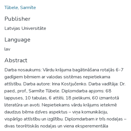
Tūbele, Sarmīte
Publisher
Latvijas Universitāte
Language
lav
Abstract
Darba nosaukums: Vārdu krājuma bagātināšana rotaļās 6-7
gadīgiem bērniem ar valodas sistēmas nepietiekama
attīstību. Darba autore: Irina Kostjučenko. Darba vadītāja: Dr.
paed., prof., Sarmīte Tūbele. Diplomdarba apjoms: 68
lappuses, 10 tabulas, 6 attēli, 18 pielikumi, 60 izmantotā
literatūra un avoti. Nepietiekams vārdu krājums ietekmē
daudzus bērna dzīves aspektus – viņa komunikāciju,
vispārīgo attīstību un izglītību. Diplomdarbam ir trīs nodaļas –
divas teorētiskās nodaļas un viena eksperementāla