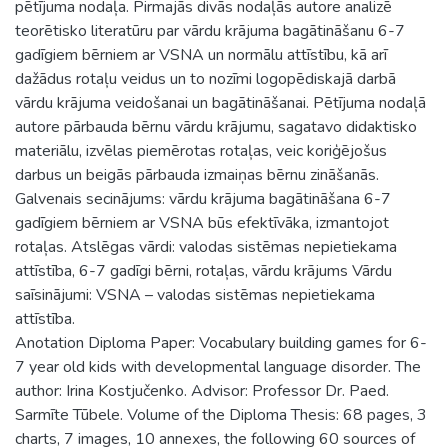
pētījuma nodaļa. Pirmajās divās nodaļās autore analizē
teorētisko literatūru par vārdu krājuma bagātināšanu 6-7
gadīgiem bērniem ar VSNA un normālu attīstību, kā arī
dažādus rotaļu veidus un to nozīmi logopēdiskajā darbā
vārdu krājuma veidošanai un bagātināšanai. Pētījuma nodaļā
autore pārbauda bērnu vārdu krājumu, sagatavo didaktisko
materiālu, izvēlas piemērotas rotaļas, veic koriģējošus
darbus un beigās pārbauda izmaiņas bērnu zināšanās.
Galvenais secinājums: vārdu krājuma bagātināšana 6-7
gadīgiem bērniem ar VSNA būs efektīvāka, izmantojot
rotaļas. Atslēgas vārdi: valodas sistēmas nepietiekama
attīstība, 6-7 gadīgi bērni, rotaļas, vārdu krājums Vārdu
saīsinājumi: VSNA – valodas sistēmas nepietiekama
attīstība.
Anotation Diploma Paper: Vocabulary building games for 6-
7 year old kids with developmental language disorder. The
author: Irina Kostjučenko. Advisor: Professor Dr. Paed.
Sarmīte Tūbele. Volume of the Diploma Thesis: 68 pages, 3
charts, 7 images, 10 annexes, the following 60 sources of