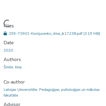
Loading...
Files
299-73901-Kostjucenko_Irina_ik17238.pdf
(3.19 MB)
Date
2020
Authors
Šmite, Irina
Co-author
Latvijas Universitāte. Pedagoģijas, psiholoģijas un mākslas
fakultāte
Advisor