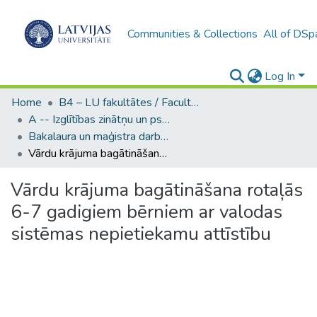
Communities & Collections
All of DSp
Log In
Home
B4 – LU fakultātes / Faculties of the UL
A -- Izglītības zinātņu un psiholoģijas fakultāte / Faculty of Education Sciences and Psychology
Bakalaura un maģistra darbi (PPMF) / Bachelor's and Master's theses
Vārdu krājuma bagātināšana rotaļās 6-7 gadigiem bērniem ar valodas sistēmas nepietiekamu attīstību
Vārdu krājuma bagātināšana rotaļās
6-7 gadigiem bērniem ar valodas
sistēmas nepietiekamu attīstību