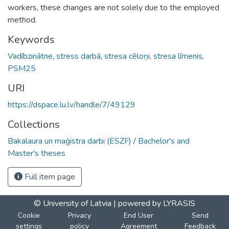
workers, these changes are not solely due to the employed
method.
Keywords
Vadībzinātne
,
stress darbā
,
stresa cēloņi
,
stresa līmenis
,
PSM25
URI
https://dspace.lu.lv/handle/7/49129
Collections
Bakalaura un maģistra darbi (ESZF) / Bachelor's and
Master's theses
Full item page
© University of Latvia |
powered by LYRASIS
Cookie
Privacy
End User
Send
settings
policy
Agreement
Feedback