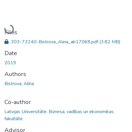
Loading...
Files
303-73240-Bistrova_Alina_ab17068.pdf
(3.82 MB)
Date
2019
Authors
Bistrova, Alīna
Co-author
Latvijas Universitāte. Biznesa, vadības un ekonomikas
fakultāte
Advisor