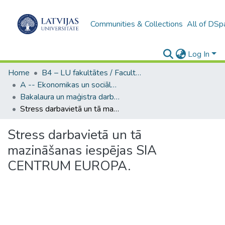
Communities & Collections
All of DSp
Log In
Home
B4 – LU fakultātes / Faculties of the UL
A -- Ekonomikas un sociālo zinātņu fakultāte / Faculty of Economics and Social Sciences
Bakalaura un maģistra darbi (ESZF) / Bachelor's and Master's theses
Stress darbavietā un tā mazināšanas iespējas SIA CENTRUM EUROPA.
Stress darbavietā un tā
mazināšanas iespējas SIA
CENTRUM EUROPA.