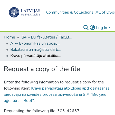
Communities & Collections
All of DSp
Log In
Home
B4 – LU fakultātes / Faculties of the UL
A -- Ekonomikas un sociālo zinātņu fakultāte / Faculty of Economics and Social Sciences
Bakalaura un maģistra darbi (ESZF) / Bachelor's and Master's theses
Kravu pārvadātāju atbildības apdrošināšanas piedāvājuma izveides procesa pilnveidošana SIA "Broķeru aģentūra - Root".
Request a copy of the file
Enter the following information to request a copy for the
following item:
Kravu pārvadātāju atbildības apdrošināšanas
piedāvājuma izveides procesa pilnveidošana SIA "Broķeru
aģentūra - Root".
Requesting the following file: 303-42637-