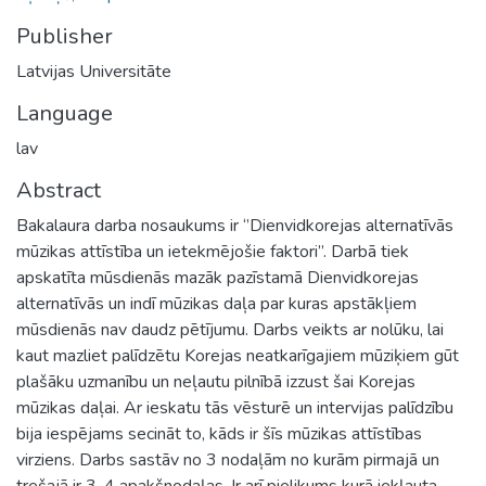
Publisher
Latvijas Universitāte
Language
lav
Abstract
Bakalaura darba nosaukums ir ‘’Dienvidkorejas alternatīvās
mūzikas attīstība un ietekmējošie faktori’’. Darbā tiek
apskatīta mūsdienās mazāk pazīstamā Dienvidkorejas
alternatīvās un indī mūzikas daļa par kuras apstākļiem
mūsdienās nav daudz pētījumu. Darbs veikts ar nolūku, lai
kaut mazliet palīdzētu Korejas neatkarīgajiem mūziķiem gūt
plašāku uzmanību un neļautu pilnībā izzust šai Korejas
mūzikas daļai. Ar ieskatu tās vēsturē un intervijas palīdzību
bija iespējams secināt to, kāds ir šīs mūzikas attīstības
virziens. Darbs sastāv no 3 nodaļām no kurām pirmajā un
trešajā ir 3-4 apakšnodaļas. Ir arī pielikums kurā iekļauta