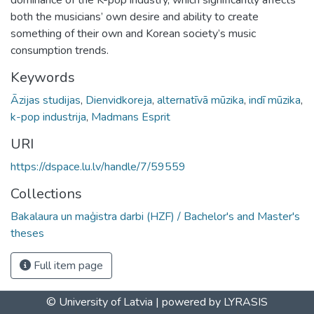
both the musicians’ own desire and ability to create
something of their own and Korean society’s music
consumption trends.
Keywords
Āzijas studijas
,
Dienvidkoreja
,
alternatīvā mūzika
,
indī mūzika
,
k-pop industrija
,
Madmans Esprit
URI
https://dspace.lu.lv/handle/7/59559
Collections
Bakalaura un maģistra darbi (HZF) / Bachelor's and Master's
theses
Full item page
© University of Latvia |
powered by LYRASIS