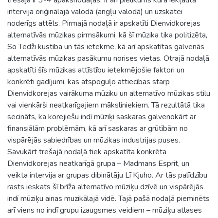
intervija oriģinālajā valodā (angļu valodā) un uzskatei
noderīgs attēls. Pirmajā nodaļā ir apskatīti Dienvidkorejas
alternatīvās mūzikas pirmsākumi, kā šī mūzika tika politizēta,
So Tedži kustība un tās ietekme, kā arī apskatītas galvenās
alternatīvās mūzikas pasākumu norises vietas. Otrajā nodaļā
apskatīti šīs mūzikas attīstību ietekmējošie faktori un
konkrēti gadījumi, kas atspoguļo attiecības starp
Dienvidkorejas vairākuma mūziku un alternatīvo mūzikas stilu
vai vienkārši neatkarīgajiem māksliniekiem. Tā rezultātā tika
secināts, ka korejiešu indī mūziķi saskaras galvenokārt ar
finansiālām problēmām, kā arī saskaras ar grūtībām no
vispārējās sabiedrības un mūzikas industrijas puses.
Savukārt trešajā nodaļā tiek apskatīta konkrēta
Dienvidkorejas neatkarīgā grupa – Madmans Esprit, un
veikta intervija ar grupas dibinātāju Lī Kjuho. Ar tās palīdzību
rasts ieskats šī brīža alternatīvo mūziķu dzīvē un vispārējās
indī mūziķu ainas muzikālajā vidē. Tajā pašā nodaļā pieminēts
arī viens no indī grupu izaugsmes veidiem – mūziķu atlases