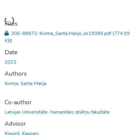
Loading...
Files
306-88872-Kivrina_Santa.Marija_sk19089.pdf
(774.99
KB)
Date
2022
Authors
Kivriņa, Santa Marija
Co-author
Latvijas Universitāte. Humanitāro zinātņu fakultāte
Advisor
Kļaviņš, Kaspars