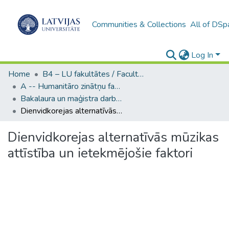
Communities & Collections
All of DSp
Log In
Home
B4 – LU fakultātes / Faculties of the UL
A -- Humanitāro zinātņu fakultāte / Faculty of Humanities
Bakalaura un maģistra darbi (HZF) / Bachelor's and Master's theses
Dienvidkorejas alternatīvās mūzikas attīstība un ietekmējošie faktori
Dienvidkorejas alternatīvās mūzikas
attīstība un ietekmējošie faktori