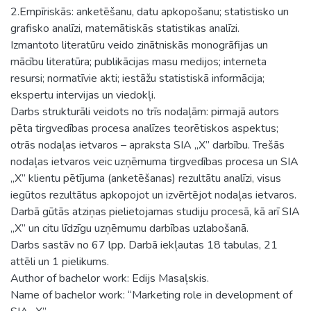
2.Empīriskās: anketēšanu, datu apkopošanu; statistisko un
grafisko analīzi, matemātiskās statistikas analīzi.
Izmantoto literatūru veido zinātniskās monogrāfijas un
mācību literatūra; publikācijas masu medijos; interneta
resursi; normatīvie akti; iestāžu statistiskā informācija;
ekspertu intervijas un viedokļi.
Darbs strukturāli veidots no trīs nodaļām: pirmajā autors
pēta tirgvedības procesa analīzes teorētiskos aspektus;
otrās nodaļas ietvaros – apraksta SIA „X” darbību. Trešās
nodaļas ietvaros veic uzņēmuma tirgvedības procesa un SIA
„X” klientu pētījuma (anketēšanas) rezultātu analīzi, visus
iegūtos rezultātus apkopojot un izvērtējot nodaļas ietvaros.
Darbā gūtās atziņas pielietojamas studiju procesā, kā arī SIA
„X” un citu līdzīgu uzņēmumu darbības uzlabošanā.
Darbs sastāv no 67 lpp. Darbā iekļautas 18 tabulas, 21
attēli un 1 pielikums.
Author of bachelor work: Edijs Masaļskis.
Name of bachelor work: “Marketing role in development of