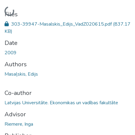
Loading...
Files
303-39947-Masalskis_Edijs_VadZ020615.pdf
(837.17
KB)
Date
2009
Authors
Masaļskis, Edijs
Co-author
Latvijas Universitāte. Ekonomikas un vadības fakultāte
Advisor
Riemere, Inga