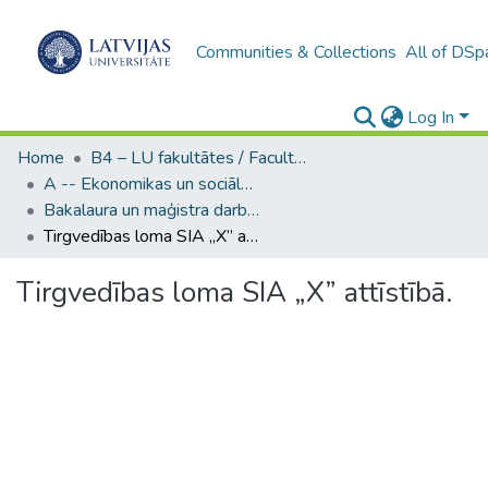
Communities & Collections
All of DSp
Log In
Home
B4 – LU fakultātes / Faculties of the UL
A -- Ekonomikas un sociālo zinātņu fakultāte / Faculty of Economics and Social Sciences
Bakalaura un maģistra darbi (ESZF) / Bachelor's and Master's theses
Tirgvedības loma SIA „X” attīstībā.
Tirgvedības loma SIA „X” attīstībā.