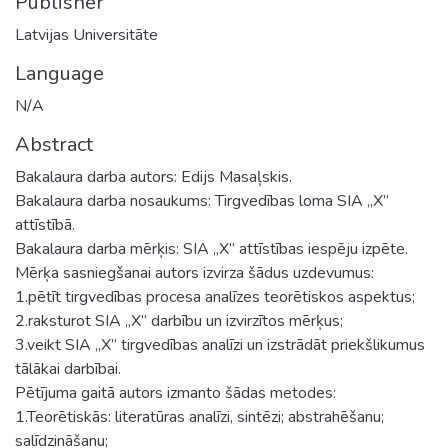
Publisher
Latvijas Universitāte
Language
N/A
Abstract
Bakalaura darba autors: Edijs Masaļskis.
Bakalaura darba nosaukums: Tirgvedības loma SIA „X”
attīstībā.
Bakalaura darba mērķis: SIA „X” attīstības iespēju izpēte.
Mērķa sasniegšanai autors izvirza šādus uzdevumus:
1.pētīt tirgvedības procesa analīzes teorētiskos aspektus;
2.raksturot SIA „X” darbību un izvirzītos mērķus;
3.veikt SIA „X” tirgvedības analīzi un izstrādāt priekšlikumus
tālākai darbībai.
Pētījuma gaitā autors izmanto šādas metodes:
1.Teorētiskās: literatūras analīzi, sintēzi; abstrahēšanu;
salīdzināšanu;