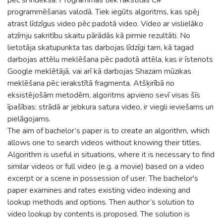
programmēšanas valodā. Tiek iegūts algoritms, kas spēj
atrast līdzīgus video pēc padotā video. Video ar vislielāko
atzīmju sakritību skaitu pārādās kā pirmie rezultāti. No
lietotāja skatupunkta tas darbojas līdzīgi tam, kā tagad
darbojas attēlu meklēšana pēc padotā attēla, kas ir īstenots
Google meklētājā, vai arī kā darbojas Shazam mūzikas
meklēšana pēc ierakstītā fragmenta. Atšķirībā no
eksistējošām metodēm, algoritms apvieno sevī visas šīs
īpašības: strādā ar jebkura satura video, ir viegli ieviešams un
pielāgojams.
The aim of bachelor’s paper is to create an algorithm, which
allows one to search videos without knowing their titles.
Algorithm is useful in situations, where it is necessary to find
similar videos or full video (e.g. a movie) based on a video
excerpt or a scene in possession of user. The bachelor's
paper examines and rates existing video indexing and
lookup methods and options. Then author’s solution to
video lookup by contents is proposed. The solution is