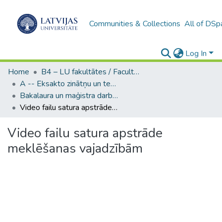
Communities & Collections
All of DSp
Log In
Home
B4 – LU fakultātes / Faculties of the UL
A -- Eksakto zinātņu un tehnoloģiju fakultāte / Faculty of Science and Technology
Bakalaura un maģistra darbi (EZTF) / Bachelor's and Master's theses
Video failu satura apstrāde meklēšanas vajadzībām
Video failu satura apstrāde
meklēšanas vajadzībām