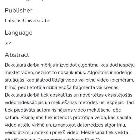
Publisher
Latvijas Universitāte
Language
lav
Abstract
Bakalaura darba mērķis ir izveidot algoritmu, kas dod iespēju
meklēt video, nezinot to nosaukumus. Algoritms ir noderīgs
situācijās, kad jāatrod līdzīgi video vai pilnu video (piemēram,
filmu) pēc lietotāja rīcībā esošā fragmenta vai scēnas.
Bakalaura darbā tiek apskatītas un novērtētas eksistējošās
video indeksācijas un meklēšanas metodes un iespējas. Tad
tiek piedāvāts autora risinājums video meklēšanai pēc
satura. Risinājums tiek īstenots prototipa veidā, kas sadala
video attēlu virknē un, izmantojot datorredzes algoritmu,
veido atzīmju indeksu priekš video. Meklēšana tiek veikta
pēc šī indeksa. Programmas tiek rakstītas C#