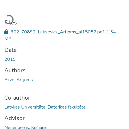
Loading...
Files
302-70892-Latisevics_Artjoms_al15057.pdf
(1.34
MB)
Date
2019
Authors
Birze, Artjoms
Co-author
Latvijas Universitāte. Datorikas fakultāte
Advisor
Nesenbergs, Krišjānis