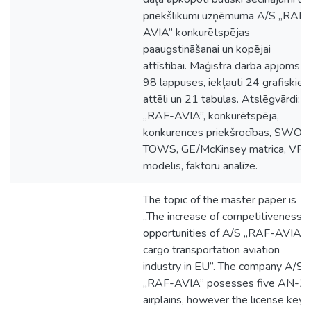
priekšlikumi uzņēmuma A/S „RAF-
AVIA” konkurētspējas
paaugstināšanai un kopējai
attīstībai. Maģistra darba apjoms ir
98 lappuses, iekļauti 24 grafiskie
attēli un 21 tabulas. Atslēgvārdi:
„RAF-AVIA”, konkurētspēja,
konkurences priekšrocības, SWOT,
TOWS, GE/McKinsey matrica, VRI
modelis, faktoru analīze.
The topic of the master paper is
„The increase of competitiveness
opportunities of A/S „RAF-AVIA” i
cargo transportation aviation
industry in EU”. The company A/S
„RAF-AVIA” posesses five AN-2
airplains, however the license key 