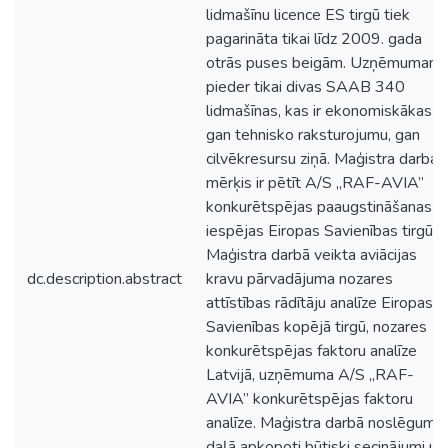
lidmašīnu licence ES tirgū tiek
pagarināta tikai līdz 2009. gada
otrās puses beigām. Uzņēmumam
pieder tikai divas SAAB 340
lidmašīnas, kas ir ekonomiskākas
gan tehnisko raksturojumu, gan
cilvēkresursu ziņā. Maģistra darba
mērķis ir pētīt A/S „RAF-AVIA”
konkurētspējas paaugstināšanas
iespējas Eiropas Savienības tirgū.
Maģistra darbā veikta aviācijas
dc.description.abstract
kravu pārvadājuma nozares
attīstības rādītāju analīze Eiropas
Savienības kopējā tirgū, nozares
konkurētspējas faktoru analīze
Latvijā, uzņēmuma A/S „RAF-
AVIA” konkurētspējas faktoru
analīze. Maģistra darbā noslēgumā
daļā apkopoti būtiski secinājumi un