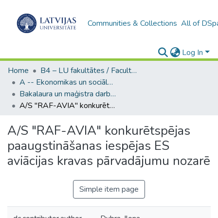
Communities & Collections
All of DSp
Log In
Home
B4 – LU fakultātes / Faculties of the UL
A -- Ekonomikas un sociālo zinātņu fakultāte / Faculty of Economics and Social Sciences
Bakalaura un maģistra darbi (ESZF) / Bachelor's and Master's theses
A/S "RAF-AVIA" konkurētspējas paaugstināšanas iespējas ES aviācijas kravas pārvadājumu nozarē
A/S "RAF-AVIA" konkurētspējas
paaugstināšanas iespējas ES
aviācijas kravas pārvadājumu nozarē
Simple item page