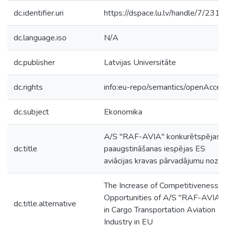
dc.identifier.uri
https://dspace.lu.lv/handle/7/231
dc.language.iso
N/A
dc.publisher
Latvijas Universitāte
dc.rights
info:eu-repo/semantics/openAcces
dc.subject
Ekonomika
A/S "RAF-AVIA" konkurētspējas
dc.title
paaugstināšanas iespējas ES
aviācijas kravas pārvadājumu nozar
The Increase of Competitiveness
Opportunities of A/S "RAF-AVIA"
dc.title.alternative
in Cargo Transportation Aviation
Industry in EU