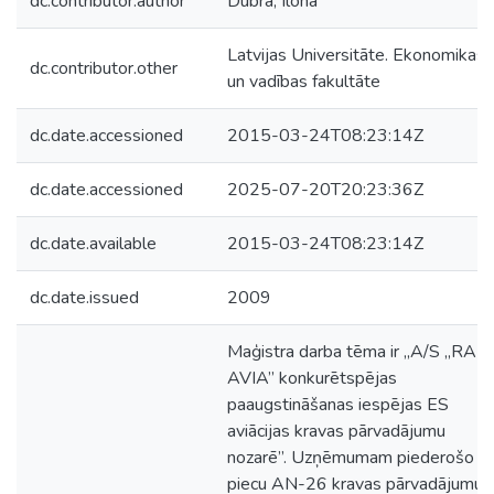
dc.contributor.author
Dubra, Ilona
Latvijas Universitāte. Ekonomikas
dc.contributor.other
un vadības fakultāte
dc.date.accessioned
2015-03-24T08:23:14Z
dc.date.accessioned
2025-07-20T20:23:36Z
dc.date.available
2015-03-24T08:23:14Z
dc.date.issued
2009
Maģistra darba tēma ir „A/S „RAF-
AVIA” konkurētspējas
paaugstināšanas iespējas ES
aviācijas kravas pārvadājumu
nozarē”. Uzņēmumam piederošo
piecu AN-26 kravas pārvadājumu