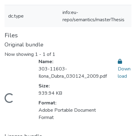
info:eu-
dc.type
repo/semantics/masterThesis
Files
Original bundle
Now showing
1 - 1 of 1
Name:
303-11603-
Down
Ilona_Dubra_030124_2009.pdf
load
Size:
939.94 KB
oading...
Format:
Adobe Portable Document
Format