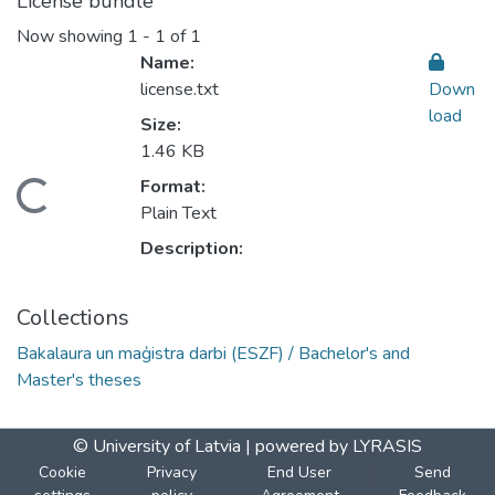
License bundle
Now showing
1 - 1 of 1
Name:
license.txt
Down
load
Size:
1.46 KB
Format:
oading...
Plain Text
Description:
Collections
Bakalaura un maģistra darbi (ESZF) / Bachelor's and
Master's theses
© University of Latvia |
powered by LYRASIS
Cookie
Privacy
End User
Send